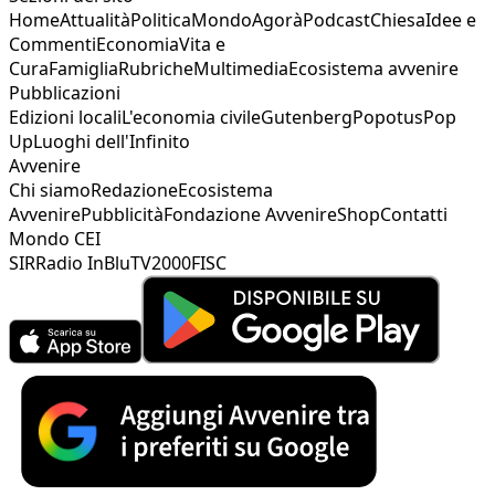
Home
Attualità
Politica
Mondo
Agorà
Podcast
Chiesa
Idee e
Commenti
Economia
Vita e
Cura
Famiglia
Rubriche
Multimedia
Ecosistema avvenire
Pubblicazioni
Edizioni locali
L'economia civile
Gutenberg
Popotus
Pop
Up
Luoghi dell'Infinito
Avvenire
Chi siamo
Redazione
Ecosistema
Avvenire
Pubblicità
Fondazione Avvenire
Shop
Contatti
Mondo CEI
SIR
Radio InBlu
TV2000
FISC