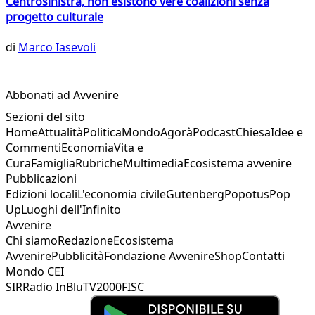
Centrosinistra, non esistono vere coalizioni senza
progetto culturale
di
Marco Iasevoli
Abbonati ad Avvenire
Sezioni del sito
Home
Attualità
Politica
Mondo
Agorà
Podcast
Chiesa
Idee e
Commenti
Economia
Vita e
Cura
Famiglia
Rubriche
Multimedia
Ecosistema avvenire
Pubblicazioni
Edizioni locali
L'economia civile
Gutenberg
Popotus
Pop
Up
Luoghi dell'Infinito
Avvenire
Chi siamo
Redazione
Ecosistema
Avvenire
Pubblicità
Fondazione Avvenire
Shop
Contatti
Mondo CEI
SIR
Radio InBlu
TV2000
FISC