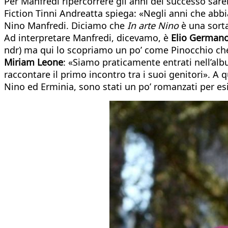
Per Manfredi ripercorrere gli anni del successo sarebb
Fiction Tinni Andreatta spiega: «Negli anni che abbia
Nino Manfredi. Diciamo che
In arte Nino
è una sort
Ad interpretare Manfredi, dicevamo, è
Elio German
ndr) ma qui lo scopriamo un po’ come Pinocchio che si
Miriam Leone
: «Siamo praticamente entrati nell’albu
raccontare il primo incontro tra i suoi genitori». A
Nino ed Erminia, sono stati un po’ romanzati per es