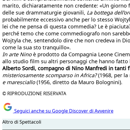
marito, dichiaratamente non credente: «Un giorno fu
delle sue drammaturgie giovanili,
La bottega dell’or
probabilmente eccessivo anche per lo stesso Wojtyla 
lei che ne pensa di questa commedia? Le è piaciuta?”
perché temo che come commediografo non sarebbe ma
Wojtyla che, sentendolo dire che non credeva in Dio,
come la sua sto tranquillo».
In arte Nino
è prodotto da Compagnia Leone Cinemato
allo studio film su altri personaggi che hanno fatto
Alberto Sordi, compagno di Nino Manfredi in tanti f
misteriosamente scomparso in Africa?
(1968, per la 
e maresciallo
(1956, diretto da Mauro Bolognini).
© RIPRODUZIONE RISERVATA
Seguici anche su Google Discover di Avvenire
Altro di Spettacoli