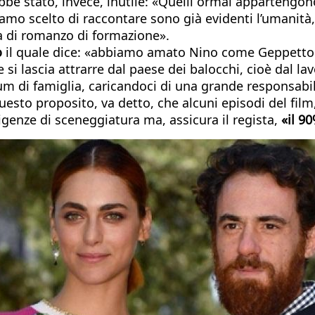
e stato, invece, inutile: «Quelli ormai appartengono al
mo scelto di raccontare sono già evidenti l’umanità, l
a di romanzo di formazione».
o
il quale dice: «abbiamo amato Nino come Geppetto
 lascia attrarre dal paese dei balocchi, cioè dal lavo
m di famiglia, caricandoci di una grande responsabilit
 questo proposito, va detto, che alcuni episodi del fi
igenze di sceneggiatura ma, assicura il regista,
«il 9