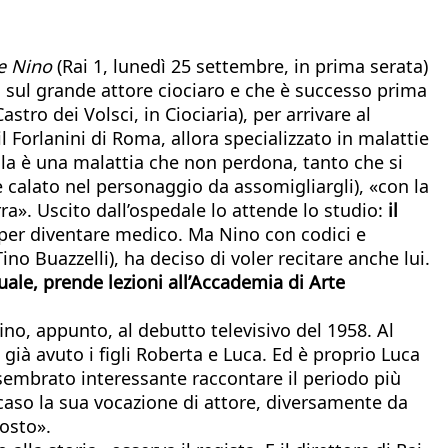
e Nino
(Rai 1, lunedì 25 settembre, in prima serata)
o sul grande attore ciociaro e che è successo prima
tro dei Volsci, in Ciociaria), per arrivare al
il Forlanini di Roma, allora specializzato in malattie
lla è una malattia che non perdona, tanto che si
 calato nel personaggio da assomigliargli), «con la
rra». Uscito dall’ospedale lo attende lo studio:
il
per diventare medico. Ma Nino con codici e
no Buazzelli), ha deciso di voler recitare anche lui.
uale, prende lezioni all’Accademia di Arte
ino, appunto, al debutto televisivo del 1958. Al
ià avuto i figli Roberta e Luca. Ed è proprio Luca
 sembrato interessante raccontare il periodo più
 caso la sua vocazione di attore, diversamente da
costo».