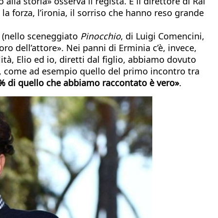
la storia» osserva il regista. E il direttore di Rai
a forza, l’ironia, il sorriso che hanno reso grande
 (nello sceneggiato
Pinocchio
, di Luigi Comencini,
ro dell’attore». Nei panni di Erminia c’è, invece,
à, Elio ed io, diretti dal figlio, abbiamo dovuto
lm, come ad esempio quello del primo incontro tra
0% di quello che abbiamo raccontato è vero»
.