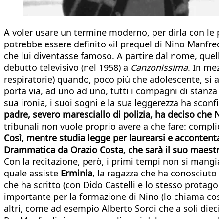
A voler usare un termine moderno, per dirla con le p
potrebbe essere definito «il prequel di Nino Manfre
che lui diventasse famoso. A partire dal nome, quello 
debutto televisivo (nel 1958) a
Canzonissima
. In me
respiratorie) quando, poco più che adolescente, si 
porta via, ad uno ad uno, tutti i compagni di stanz
sua ironia, i suoi sogni e la sua leggerezza ha sconfi
padre, severo maresciallo di polizia
, ha deciso che N
tribunali non vuole proprio avere a che fare: complice
Così, mentre studia legge per laurearsi e accontenta
Drammatica da Orazio Costa,
che sarà il suo maest
Con la recitazione, però, i primi tempi non si mangi
quale assiste
Erminia
, la ragazza che ha conosciuto
che ha scritto (con Dido Castelli e lo stesso protag
importante per la formazione di Nino (lo chiama cos
altri, come ad esempio Alberto Sordi che a soli diec