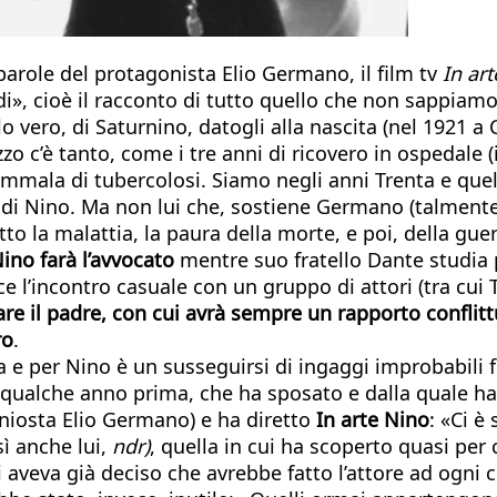
arole del protagonista Elio Germano, il film tv
In art
di», cioè il racconto di tutto quello che non sappiam
vero, di Saturnino, datogli alla nascita (nel 1921 a Cas
zzo c’è tanto, come i tre anni di ricovero in ospedale (
ammala di tubercolosi. Siamo negli anni Trenta e que
a di Nino. Ma non lui che, sostiene Germano (talmente
tto la malattia, la paura della morte, e poi, della gue
ino farà l’avvocato
mentre suo fratello Dante studia 
 l’incontro casuale con un gruppo di attori (tra cui Ti
re il padre, con cui avrà sempre un rapporto conflitt
ro
.
a e per Nino è un susseguirsi di ingaggi improbabili f
 qualche anno prima, che ha sposato e dalla quale ha g
oniosta Elio Germano) e ha diretto
In arte Nino
: «Ci è
ì anche lui,
ndr)
, quella in cui ha scoperto quasi per
i aveva già deciso che avrebbe fatto l’attore ad ogni 