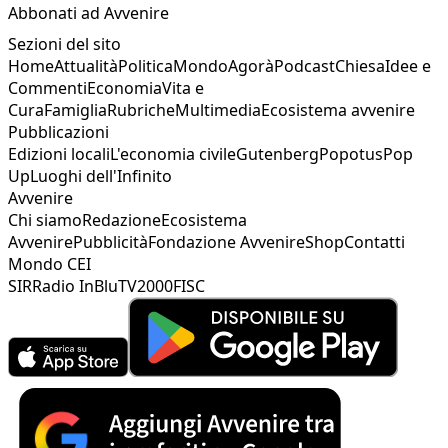
Abbonati ad Avvenire
Sezioni del sito
Home
Attualità
Politica
Mondo
Agorà
Podcast
Chiesa
Idee e
Commenti
Economia
Vita e
Cura
Famiglia
Rubriche
Multimedia
Ecosistema avvenire
Pubblicazioni
Edizioni locali
L'economia civile
Gutenberg
Popotus
Pop
Up
Luoghi dell'Infinito
Avvenire
Chi siamo
Redazione
Ecosistema
Avvenire
Pubblicità
Fondazione Avvenire
Shop
Contatti
Mondo CEI
SIR
Radio InBlu
TV2000
FISC