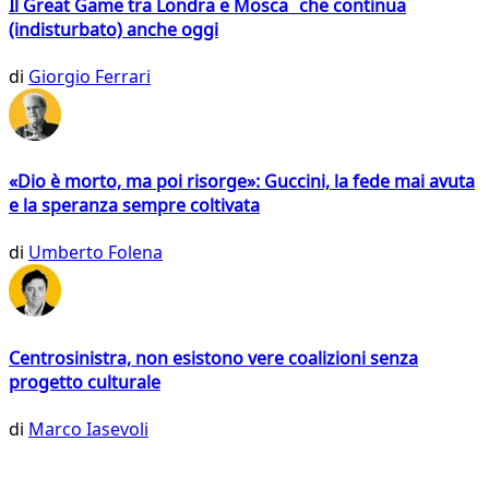
Il Great Game tra Londra e Mosca che continua
(indisturbato) anche oggi
di
Giorgio Ferrari
«Dio è morto, ma poi risorge»: Guccini, la fede mai avuta
e la speranza sempre coltivata
di
Umberto Folena
Centrosinistra, non esistono vere coalizioni senza
progetto culturale
di
Marco Iasevoli