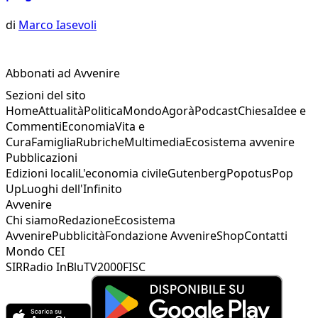
di
Marco Iasevoli
Abbonati ad Avvenire
Sezioni del sito
Home
Attualità
Politica
Mondo
Agorà
Podcast
Chiesa
Idee e
Commenti
Economia
Vita e
Cura
Famiglia
Rubriche
Multimedia
Ecosistema avvenire
Pubblicazioni
Edizioni locali
L'economia civile
Gutenberg
Popotus
Pop
Up
Luoghi dell'Infinito
Avvenire
Chi siamo
Redazione
Ecosistema
Avvenire
Pubblicità
Fondazione Avvenire
Shop
Contatti
Mondo CEI
SIR
Radio InBlu
TV2000
FISC