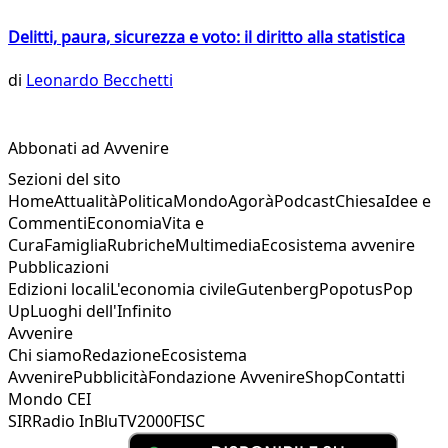
Delitti, paura, sicurezza e voto: il diritto alla statistica
di
Leonardo Becchetti
Abbonati ad Avvenire
Sezioni del sito
Home
Attualità
Politica
Mondo
Agorà
Podcast
Chiesa
Idee e
Commenti
Economia
Vita e
Cura
Famiglia
Rubriche
Multimedia
Ecosistema avvenire
Pubblicazioni
Edizioni locali
L'economia civile
Gutenberg
Popotus
Pop
Up
Luoghi dell'Infinito
Avvenire
Chi siamo
Redazione
Ecosistema
Avvenire
Pubblicità
Fondazione Avvenire
Shop
Contatti
Mondo CEI
SIR
Radio InBlu
TV2000
FISC