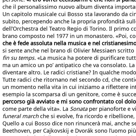
che il personalissimo nuovo album diventa importante
Un capitolo musicale cui Bosso sta lavorando da cinq
subito, percependo anche la propria profondità sulle
dell’Orchestra del Teatro Regio di Torino. Il primo c
brano composto nel 1977 in un monastero. «Poi, com’
che è fede assoluta nella musica e nel cristianesimo
si sente anche nel brano di Olivier Messiaen scritto
fin su temps.
«La musica ha potere di purificare tut
ma un amico un po’ antipatico che va consolato. La m
diventare altro. Le radici cristiane? In qualche mod
Tutte radici che ritornano nel secondo cd, che cont
un momento nella vita in cui iniziamo a riflettere i
esempio la scomparsa di un genitore, come è succes
percorso già avviato e mi sono confrontato col dolore
come parte della vita». La
Sonata
per pianoforte e v
funeral march
che si evolve, fra ricordo e ribellione,
Quello a cui Bosso dice non rinuncerà mai, anche se 
Beethoven, per Cajkovskij e Dvorák sono l’uomo più 