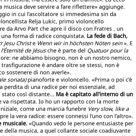
 musica deve servire a fare riflettere» aggiunge.
ggio in cui l’ascoltatore si immedesima sin da
oncellista Relja Lukic, primo violoncello
e da Arvo Pärt che apre il disco con Fratres , un
 una forma di radice conquistata.
La fede di Bach,
rr Jesu Christ
e
Wenn wir in höchsten Nöten sein
». E
l’Éternité de Jésus
che è parte del
Quatuor pour la
dolore: ne abbiamo bisogno, non è un nostro nemico,
trasfigurazione è andare oltre se stessi, non è
co sostenere di non averle».
ale sonata)
pianoforte e violoncello. «Prima o poi c’è
a perdita di una radice per noi essenziale, ad
stato così distante...
Ma è capitato all’interno di un
e va rispettata. Io ho un rapporto con la morte
 iniziale, come una marcia funebre
Very slow, like a
pre la vera radice: essere connessi l’uno con l’altro».
e musicale.
«Quando vedo le persone entusiaste per
e della musica, a quel collante sociale coadiuvante