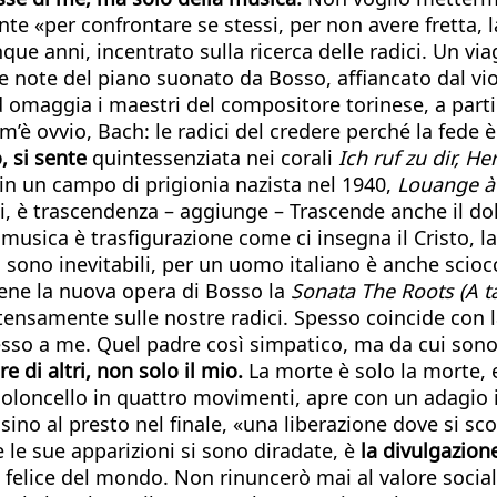
 «per confrontare se stessi, per non avere fretta, la
ue anni, incentrato sulla ricerca delle radici. Un via
 note del piano suonato da Bosso, affiancato dal viol
d omaggia i maestri del compositore torinese, a partir
è ovvio, Bach: le radici del credere perché la fede è
, si sente
quintessenziata nei corali
Ich ruf zu dir, He
 in un campo di prigionia nazista nel 1940,
Louange à 
ti, è trascendenza – aggiunge – Trascende anche il 
usica è trasfigurazione come ci insegna il Cristo, la 
o sono inevitabili, per un uomo italiano è anche scioc
iene la nuova opera di Bosso la
Sonata The Roots (A t
ntensamente sulle nostre radici. Spesso coincide con l
so a me. Quel padre così simpatico, ma da cui sono 
 di altri, non solo il mio.
La morte è solo la morte, 
ioloncello in quattro movimenti, apre con un adagio
 sino al presto nel finale, «una liberazione dove si sco
le sue apparizioni si sono diradate, è
la divulgazion
felice del mondo. Non rinuncerò mai al valore social