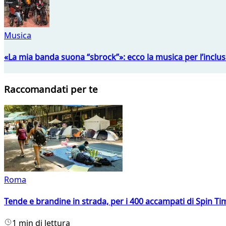
Musica
«La mia banda suona “sbrock”»: ecco la musica per l’inclu
Raccomandati per te
Roma
Tende e brandine in strada, per i 400 accampati di Spin T
1 min di lettura