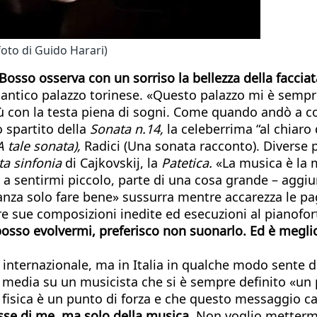
foto di Guido Harari)
Bosso osserva con un sorriso la bellezza della faccia
un antico palazzo torinese. «Questo palazzo mi è sem
insù con la testa piena di sogni. Come quando andò a 
o spartito della
Sonata n.14,
la celeberrima “al chiaro
A tale sonata),
Radici (Una sonata racconto). Diverse p
ta sinfonia
di Cajkovskij, la
Patetica.
«La musica è la 
, a sentirmi piccolo, parte di una cosa grande – aggi
za solo fare bene» sussurra mentre accarezza le pagi
nere sue composizioni inedite ed esecuzioni al pianofo
osso evolvermi, preferisco non suonarlo. Ed è meglio
internazionale, ma in Italia in qualche modo sente d
media su un musicista che si è sempre definito «un p
fisica è un punto di forza e che questo messaggio cari
asse di me, ma solo della musica.
Non voglio mettermi