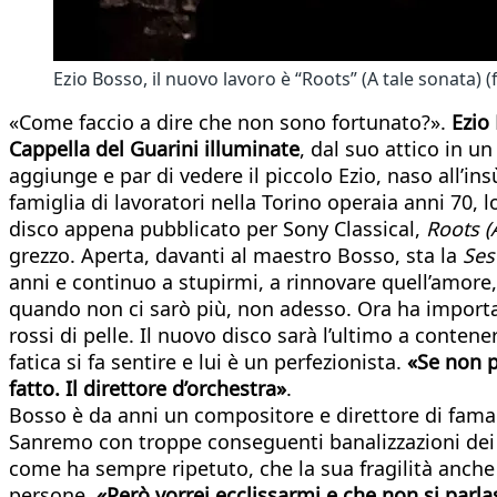
Ezio Bosso, il nuovo lavoro è “Roots” (A tale sonata) (
«Come faccio a dire che non sono fortunato?».
Ezio 
Cappella del Guarini illuminate
, dal suo attico in 
aggiunge e par di vedere il piccolo Ezio, naso all’
famiglia di lavoratori nella Torino operaia anni 70, l
disco appena pubblicato per Sony Classical,
Roots (
grezzo. Aperta, davanti al maestro Bosso, sta la
Ses
anni e continuo a stupirmi, a rinnovare quell’amore
quando non ci sarò più, non adesso. Ora ha importan
rossi di pelle. Il nuovo disco sarà l’ultimo a conte
fatica si fa sentire e lui è un perfezionista.
«Se non p
fatto. Il direttore d’orchestra»
.
Bosso è da anni un compositore e direttore di fama 
Sanremo con troppe conseguenti banalizzazioni dei 
come ha sempre ripetuto, che la sua fragilità anche 
persone.
«Però vorrei ecclissarmi e che non si parl