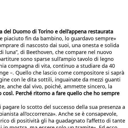
ta del Duomo di Torino e dell’appena restaurata
pre piaciuto fin da bambino, lo guardavo sempre»
comprare di nascosto dai suoi, una onesta e solida
 di luna”, di Beethoven, che compare nel nuovo
artiture sono sparse sull’ampio tavolo di legno
mia compagna di vita, continuo a studiare da 40
unge –. Quello che lascio come compositore si saprà
ne con le dita sottili, inguainate da mezzi guanti
rte, anche dal vivo, poiché, ammette sincero, la
 così. Perché ritorno a fare quello che ho sempre
i pagare lo scotto del successo della sua presenza a
ianista all’occorrenza». Anche se è consapevole,
co di positività gli ha guadagnato l’affetto di tante
 in mostra, ma essere solo un tramite». Ed ecco