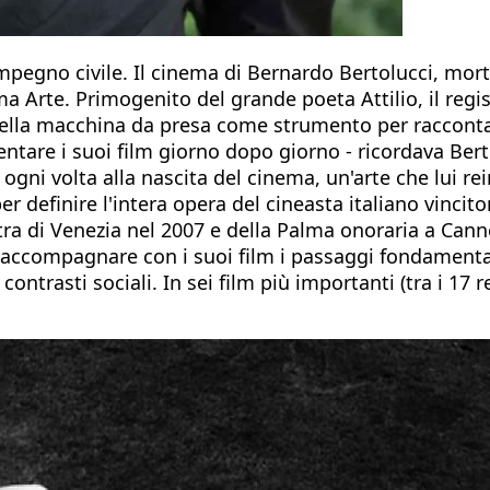
mpegno civile. Il cinema di Bernardo Bertolucci, morto
ima Arte. Primogenito del grande poeta Attilio, il re
 della macchina da presa come strumento per raccontar
entare i suoi film giorno dopo giorno - ricordava Bertol
e ogni volta alla nascita del cinema, un'arte che lui 
definire l'intera opera del cineasta italiano vincitor
stra di Venezia nel 2007 e della Palma onoraria a Cann
 accompagnare con i suoi film i passaggi fondamental
contrasti sociali. In sei film più importanti (tra i 17 re