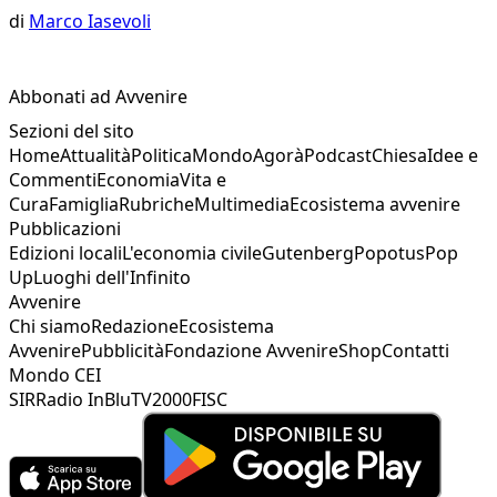
di
Marco Iasevoli
Abbonati ad Avvenire
Sezioni del sito
Home
Attualità
Politica
Mondo
Agorà
Podcast
Chiesa
Idee e
Commenti
Economia
Vita e
Cura
Famiglia
Rubriche
Multimedia
Ecosistema avvenire
Pubblicazioni
Edizioni locali
L'economia civile
Gutenberg
Popotus
Pop
Up
Luoghi dell'Infinito
Avvenire
Chi siamo
Redazione
Ecosistema
Avvenire
Pubblicità
Fondazione Avvenire
Shop
Contatti
Mondo CEI
SIR
Radio InBlu
TV2000
FISC