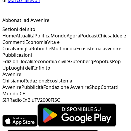
di
Marco Iasevoli
Abbonati ad Avvenire
Sezioni del sito
Home
Attualità
Politica
Mondo
Agorà
Podcast
Chiesa
Idee e
Commenti
Economia
Vita e
Cura
Famiglia
Rubriche
Multimedia
Ecosistema avvenire
Pubblicazioni
Edizioni locali
L'economia civile
Gutenberg
Popotus
Pop
Up
Luoghi dell'Infinito
Avvenire
Chi siamo
Redazione
Ecosistema
Avvenire
Pubblicità
Fondazione Avvenire
Shop
Contatti
Mondo CEI
SIR
Radio InBlu
TV2000
FISC