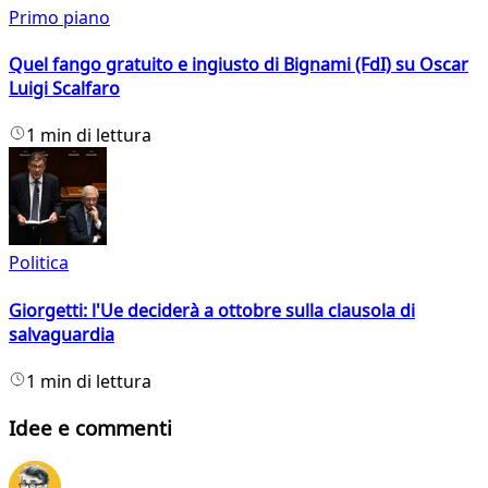
Primo piano
Quel fango gratuito e ingiusto di Bignami (FdI) su Oscar
Luigi Scalfaro
1 min di lettura
Politica
Giorgetti: l'Ue deciderà a ottobre sulla clausola di
salvaguardia
1 min di lettura
Idee e commenti