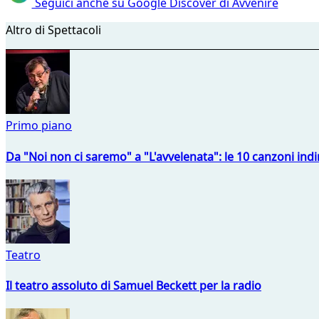
Seguici anche su Google Discover di Avvenire
Altro di Spettacoli
Primo piano
Da "Noi non ci saremo" a "L'avvelenata": le 10 canzoni indi
Teatro
Il teatro assoluto di Samuel Beckett per la radio