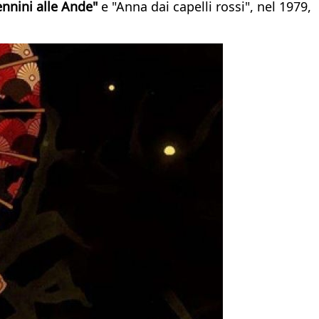
nnini alle Ande"
e "Anna dai capelli rossi", nel 1979,