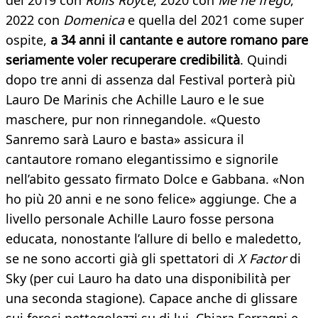
del 2019 con
Rolls Royce
, 2020 con
Me ne frego
,
2022 con
Domenica
e quella del 2021 come super
ospite,
a 34 anni il cantante e autore romano pare
seriamente voler recuperare credibilità
. Quindi
dopo tre anni di assenza dal Festival porterà più
Lauro De Marinis che Achille Lauro e le sue
maschere, pur non rinnegandole. «Questo
Sanremo sarà Lauro e basta» assicura il
cantautore romano elegantissimo e signorile
nell’abito gessato firmato Dolce e Gabbana. «Non
ho più 20 anni e ne sono felice» aggiunge. Che a
livello personale Achille Lauro fosse persona
educata, nonostante l’allure di bello e maledetto,
se ne sono accorti già gli spettatori di
X Factor
di
Sky (per cui Lauro ha dato una disponibilità per
una seconda stagione). Capace anche di glissare