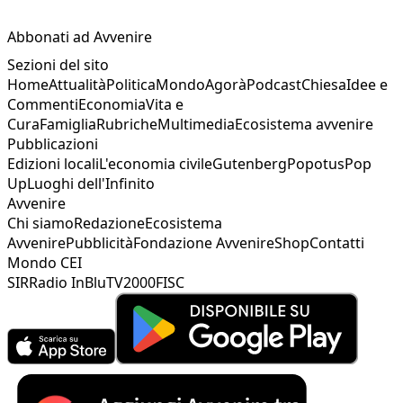
Abbonati ad Avvenire
Sezioni del sito
Home
Attualità
Politica
Mondo
Agorà
Podcast
Chiesa
Idee e
Commenti
Economia
Vita e
Cura
Famiglia
Rubriche
Multimedia
Ecosistema avvenire
Pubblicazioni
Edizioni locali
L'economia civile
Gutenberg
Popotus
Pop
Up
Luoghi dell'Infinito
Avvenire
Chi siamo
Redazione
Ecosistema
Avvenire
Pubblicità
Fondazione Avvenire
Shop
Contatti
Mondo CEI
SIR
Radio InBlu
TV2000
FISC