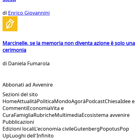
di
Enrico Giovannini
Marcinelle, se la memoria non diventa azione è solo una
cerimonia
di
Daniela Fumarola
Abbonati ad Avvenire
Sezioni del sito
Home
Attualità
Politica
Mondo
Agorà
Podcast
Chiesa
Idee e
Commenti
Economia
Vita e
Cura
Famiglia
Rubriche
Multimedia
Ecosistema avvenire
Pubblicazioni
Edizioni locali
L'economia civile
Gutenberg
Popotus
Pop
Up
Luoghi dell'Infinito