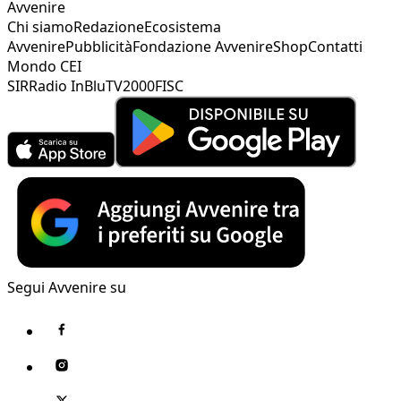
Avvenire
Chi siamo
Redazione
Ecosistema
Avvenire
Pubblicità
Fondazione Avvenire
Shop
Contatti
Mondo CEI
SIR
Radio InBlu
TV2000
FISC
Segui Avvenire su