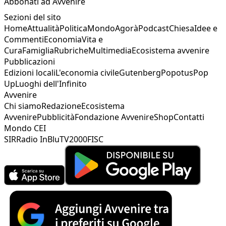
Abbonati ad Avvenire
Sezioni del sito
Home
Attualità
Politica
Mondo
Agorà
Podcast
Chiesa
Idee e
Commenti
Economia
Vita e
Cura
Famiglia
Rubriche
Multimedia
Ecosistema avvenire
Pubblicazioni
Edizioni locali
L'economia civile
Gutenberg
Popotus
Pop
Up
Luoghi dell'Infinito
Avvenire
Chi siamo
Redazione
Ecosistema
Avvenire
Pubblicità
Fondazione Avvenire
Shop
Contatti
Mondo CEI
SIR
Radio InBlu
TV2000
FISC