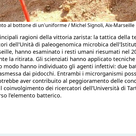
nto al bottone di un'uniforme / Michel Signoli, Aix-Marseille
cipali ragioni della vittoria zarista: la tattica della t
tori dell'Unità di paleogenomica microbica dell'Istitut
seille, hanno esaminato i resti umani riesumati nel 2
nte la ritirata. Gli scienziati hanno applicato tecni
to modo hanno individuato gli agenti infettivi: due ba
trasmessa dai pidocchi. Entrambi i microrganismi pos
trebbe aver contribuito al peggioramento delle condiz
 coinvolgimento dei ricercatori dell’Università di Tartu
rso l’elemento batterico.