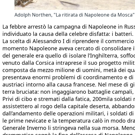
Adolph Northen, "La ritirata di Napoleone da Mosca
La febbre arrestò la campagna di Napoleone in Russia.
individuato la causa della celebre disfatta: i batteri.
La scelta di Alessandro I di riprendere il commercio 
momento Napoleone aveva cercato di consolidare il 
del generale era quello di isolare l’Inghilterra, soff
venuto dalla Corsica intraprese il suo progetto mili
composta da mezzo milione di uomini, metà dei quali
presentava enormi problemi di coordinamento e di co
austriaci intorno alla causa francese. Nel mese di gi
terra bruciata: non ingaggiarono battaglie campali, 
Privi di cibo e stremati dalla fatica, 200mila solda
assistettero al rogo della capitale deserta, abbandon
dall’andamento delle operazioni militari, i soldati 
le prime nevicate e la temperatura calò in modo dra
Generale Inverno li stringeva nella sua morsa. Meno 
drammatico segnò la fine dell’ascesa di Napoleone.