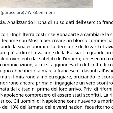
" (particolare) / WikiCommons
 Analizzando il Dna di 13 soldati dell'esercito france
con l’Inghilterra costrinse Bonaparte a cambiare la su
legame con Mosca per creare un blocco commerciale c
ocando la sua economia. La decisione dello zar, tuttavi
tare più ardito: l'invasione della Russia. La grande a
 provenienti dai satelliti dell’impero; un esercito c
municazione, a cui si aggiungeva la difficoltà di co
ugno ebbe inizio la marcia francese e, davanti all’ava
ma si limitarono a indietreggiare, bruciando le scort
ti morirono ancora prima di ingaggiare un vero scontro
ata dai cittadini prima del loro arrivo. Privi di rifor
di Napoleone compresero di essere stati sconfitti. La 
stico. Gli uomini di Napoleone continuavano a morire
del 10% dell’armata delle venti nazioni fece ritorno 