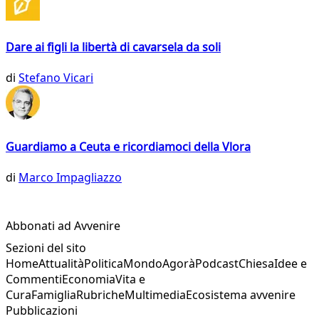
Dare ai figli la libertà di cavarsela da soli
di
Stefano Vicari
Guardiamo a Ceuta e ricordiamoci della Vlora
di
Marco Impagliazzo
Abbonati ad Avvenire
Sezioni del sito
Home
Attualità
Politica
Mondo
Agorà
Podcast
Chiesa
Idee e
Commenti
Economia
Vita e
Cura
Famiglia
Rubriche
Multimedia
Ecosistema avvenire
Pubblicazioni