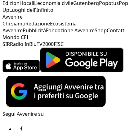
Edizioni locali
L'economia civile
Gutenberg
Popotus
Pop
Up
Luoghi dell'Infinito
Avvenire
Chi siamo
Redazione
Ecosistema
Avvenire
Pubblicità
Fondazione Avvenire
Shop
Contatti
Mondo CEI
SIR
Radio InBlu
TV2000
FISC
Segui Avvenire su