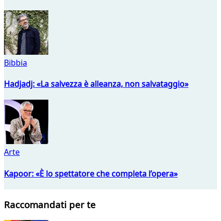
Bibbia
Hadjadj: «La salvezza è alleanza, non salvataggio»
Arte
Kapoor: «È lo spettatore che completa l’opera»
Raccomandati per te