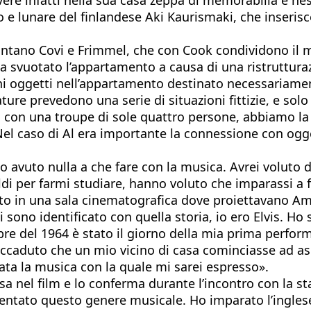
co e lunare del finlandese Aki Kaurismaki, che inseri
ontano Covi e Frimmel, che con Cook condividono il m
 svuotato l’appartamento a causa di una ristrutturaz
uni oggetti nell’appartamento destinato necessariamen
ure prevedono una serie di situazioni fittizie, e solo
con una troupe di sole quattro persone, abbiamo la pos
Nel caso di Al era importante la connessione con ogge
o avuto nulla a che fare con la musica. Avrei voluto 
ldi per farmi studiare, hanno voluto che imparassi 
to in una sala cinematografica dove proiettavano Ama
ono identificato con quella storia, io ero Elvis. Ho 
re del 1964 è stato il giorno della mia prima perform
 accaduto che un mio vicino di casa cominciasse ad asc
tata la musica con la quale mi sarei espresso».
sa nel film e lo conferma durante l’incontro con la s
tato questo genere musicale. Ho imparato l’inglese 