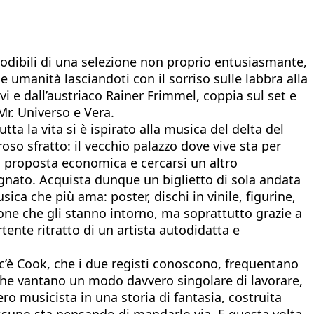
 godibili di una selezione non proprio entusiasmante,
umanità lasciandoti con il sorriso sulle labbra alla
vi e dall’austriaco Rainer Frimmel, coppia sul set e
Mr. Universo e Vera.
utta la vita si è ispirato alla musica del delta del
oso sfratto: il vecchio palazzo dove vive sta per
na proposta economica e cercarsi un altro
gnato. Acquista dunque un biglietto di sola andata
ica che più ama: poster, dischi in vinile, figurine,
rsone che gli stanno intorno, ma soprattutto grazie a
rtente ritratto di un artista autodidatta e
c’è Cook, che i due registi conoscono, frequentano
 che vantano un modo davvero singolare di lavorare,
ero musicista in una storia di fantasia, costruita
essuno sta pensando di mandarlo via. E questa volta