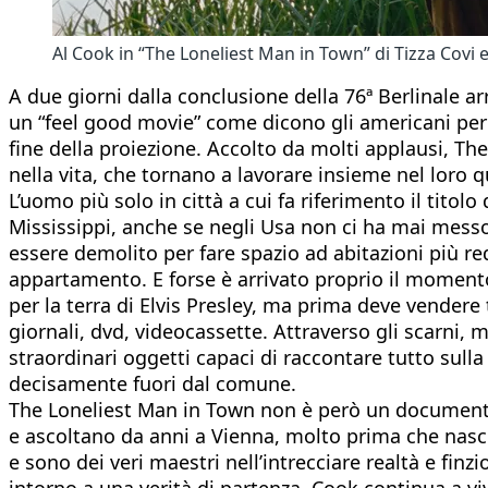
Al Cook in “The Loneliest Man in Town” di Tizza Covi 
A due giorni dalla conclusione della 76ª Berlinale a
un “feel good movie” come dicono gli americani per i
fine della proiezione. Accolto da molti applausi, The
nella vita, che tornano a lavorare insieme nel loro 
L’uomo più solo in città a cui fa riferimento il titolo
Mississippi, anche se negli Usa non ci ha mai messo p
essere demolito per fare spazio ad abitazioni più re
appartamento. E forse è arrivato proprio il moment
per la terra di Elvis Presley, ma prima deve vendere t
giornali, dvd, videocassette. Attraverso gli scarni, 
straordinari oggetti capaci di raccontare tutto sulla 
decisamente fuori dal comune.
The Loneliest Man in Town non è però un documentari
e ascoltano da anni a Vienna, molto prima che nasce
e sono dei veri maestri nell’intrecciare realtà e fin
intorno a una verità di partenza. Cook continua a v