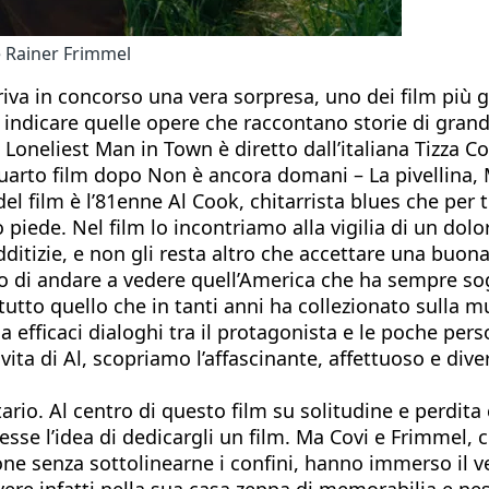
e Rainer Frimmel
rriva in concorso una vera sorpresa, uno dei film più
ndicare quelle opere che raccontano storie di grande 
 Loneliest Man in Town è diretto dall’italiana Tizza Co
quarto film dopo Non è ancora domani – La pivellina, 
 del film è l’81enne Al Cook, chitarrista blues che per t
iede. Nel film lo incontriamo alla vigilia di un dolor
dditizie, e non gli resta altro che accettare una buo
o di andare a vedere quell’America che ha sempre so
utto quello che in tanti anni ha collezionato sulla mus
ma efficaci dialoghi tra il protagonista e le poche pe
vita di Al, scopriamo l’affascinante, affettuoso e dive
o. Al centro di questo film su solitudine e perdita 
sse l’idea di dedicargli un film. Ma Covi e Frimmel,
zione senza sottolinearne i confini, hanno immerso il v
ivere infatti nella sua casa zeppa di memorabilia e n