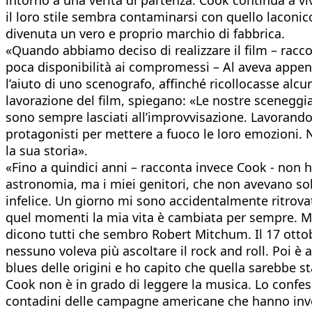
il loro stile sembra contaminarsi con quello laconi
divenuta un vero e proprio marchio di fabbrica.
«Quando abbiamo deciso di realizzare il film – racc
poca disponibilità ai compromessi – Al aveva appena
l’aiuto di uno scenografo, affinché ricollocasse alc
lavorazione del film, spiegano: «Le nostre sceneggiat
sono sempre lasciati all’improvvisazione. Lavorando 
protagonisti per mettere a fuoco le loro emozioni. 
la sua storia».
«Fino a quindici anni – racconta invece Cook - non h
astronomia, ma i miei genitori, che non avevano so
infelice. Un giorno mi sono accidentalmente ritrova
quel momenti la mia vita è cambiata per sempre. Mi s
dicono tutti che sembro Robert Mitchum. Il 17 ottob
nessuno voleva più ascoltare il rock and roll. Poi è
blues delle origini e ho capito che quella sarebbe s
Cook non è in grado di leggere la musica. Lo confes
contadini delle campagne americane che hanno inven