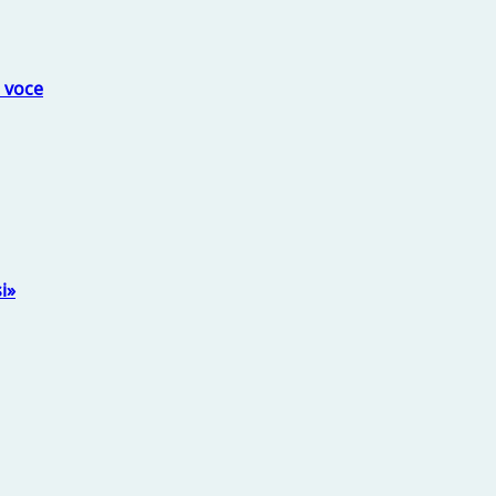
a voce
i»