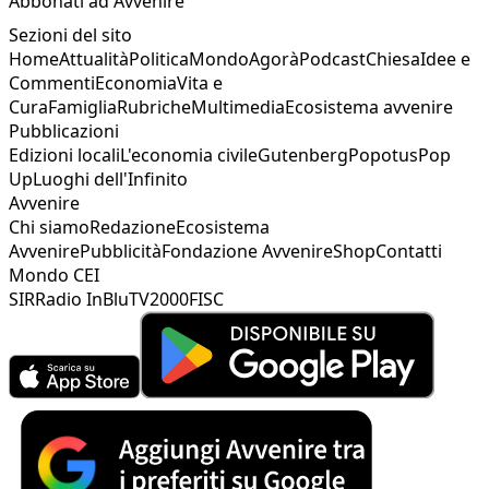
Abbonati ad Avvenire
Sezioni del sito
Home
Attualità
Politica
Mondo
Agorà
Podcast
Chiesa
Idee e
Commenti
Economia
Vita e
Cura
Famiglia
Rubriche
Multimedia
Ecosistema avvenire
Pubblicazioni
Edizioni locali
L'economia civile
Gutenberg
Popotus
Pop
Up
Luoghi dell'Infinito
Avvenire
Chi siamo
Redazione
Ecosistema
Avvenire
Pubblicità
Fondazione Avvenire
Shop
Contatti
Mondo CEI
SIR
Radio InBlu
TV2000
FISC