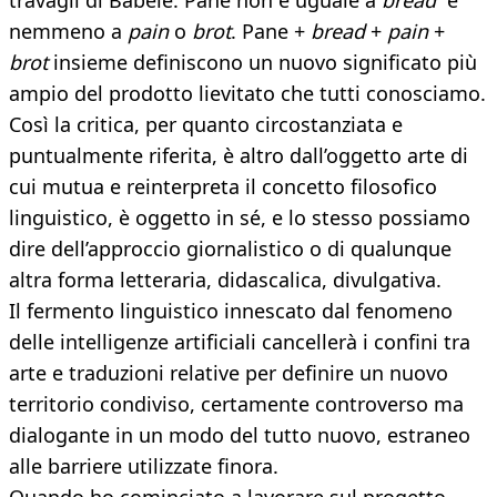
travagli di Babele. Pane non è uguale a
bread
e
nemmeno a
pain
o
brot
. Pane +
bread
+
pain
+
brot
insieme definiscono un nuovo significato più
ampio del prodotto lievitato che tutti conosciamo.
Così la critica, per quanto circostanziata e
puntualmente riferita, è altro dall’oggetto arte di
cui mutua e reinterpreta il concetto filosofico
linguistico, è oggetto in sé, e lo stesso possiamo
dire dell’approccio giornalistico o di qualunque
altra forma letteraria, didascalica, divulgativa.
Il fermento linguistico innescato dal fenomeno
delle intelligenze artificiali cancellerà i confini tra
arte e traduzioni relative per definire un nuovo
territorio condiviso, certamente controverso ma
dialogante in un modo del tutto nuovo, estraneo
alle barriere utilizzate finora.