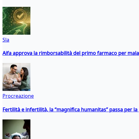
Sla
Aifa approva la rimborsabilità del primo farmaco per malati
Procreazione
Fertilità e infertilità, la “magnifica humanitas” passa per l