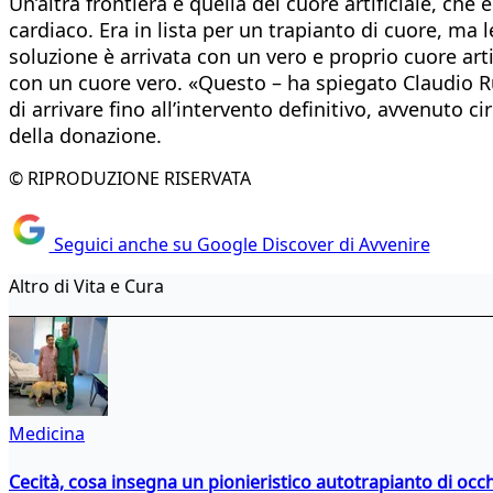
Un’altra frontiera è quella del cuore artificiale, c
cardiaco. Era in lista per un trapianto di cuore, ma
soluzione è arrivata con un vero e proprio cuore arti
con un cuore vero. «Questo – ha spiegato Claudio R
di arrivare fino all’intervento definitivo, avvenuto
della donazione.
© RIPRODUZIONE RISERVATA
Seguici anche su Google Discover di Avvenire
Altro di Vita e Cura
Medicina
Cecità, cosa insegna un pionieristico autotrapianto di occ