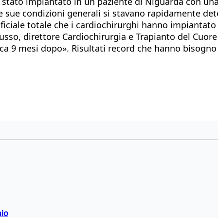
he è stato impiantato in un paziente di Niguarda con
 le sue condizioni generali si stavano rapidamente de
ficiale totale che i cardiochirurghi hanno impiantato 
usso, direttore Cardiochirurgia e Trapianto del Cuor
 circa 9 mesi dopo». Risultati record che hanno bisogn
hio