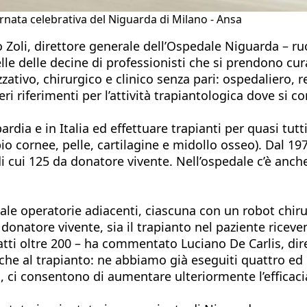
ornata celebrativa del Niguarda di Milano - Ansa
 Zoli, direttore generale dell’Ospedale Niguarda – ruo
lle delle decine di professionisti che si prendono c
izzativo, chirurgico e clinico senza pari: ospedaliero
ri riferimenti per l’attività trapiantologica dove si 
rdia e in Italia ed effettuare trapianti per quasi tut
io cornee, pelle, cartilagine e midollo osseo). Dal 197
di cui 125 da donatore vivente. Nell’ospedale c’è anch
sale operatorie adiacenti, ciascuna con un robot chiru
natore vivente, sia il trapianto nel paziente riceven
fatti oltre 200 – ha commentato Luciano De Carlis, dir
al trapianto: ne abbiamo già eseguiti quattro ed è u
to, ci consentono di aumentare ulteriormente l’efficac