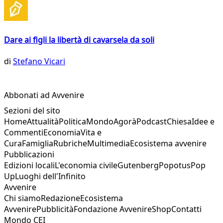
Dare ai figli la libertà di cavarsela da soli
di
Stefano Vicari
Abbonati ad Avvenire
Sezioni del sito
Home
Attualità
Politica
Mondo
Agorà
Podcast
Chiesa
Idee e
Commenti
Economia
Vita e
Cura
Famiglia
Rubriche
Multimedia
Ecosistema avvenire
Pubblicazioni
Edizioni locali
L'economia civile
Gutenberg
Popotus
Pop
Up
Luoghi dell'Infinito
Avvenire
Chi siamo
Redazione
Ecosistema
Avvenire
Pubblicità
Fondazione Avvenire
Shop
Contatti
Mondo CEI