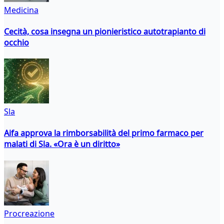
Medicina
Cecità, cosa insegna un pionieristico autotrapianto di
occhio
Sla
Aifa approva la rimborsabilità del primo farmaco per
malati di Sla. «Ora è un diritto»
Procreazione