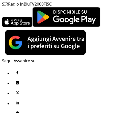
SIR
Radio InBlu
TV2000
FISC
Segui Avvenire su