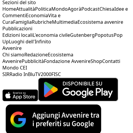
Sezioni del sito
Home
Attualità
Politica
Mondo
Agorà
Podcast
Chiesa
Idee e
Commenti
Economia
Vita e
Cura
Famiglia
Rubriche
Multimedia
Ecosistema avvenire
Pubblicazioni
Edizioni locali
L'economia civile
Gutenberg
Popotus
Pop
Up
Luoghi dell'Infinito
Avvenire
Chi siamo
Redazione
Ecosistema
Avvenire
Pubblicità
Fondazione Avvenire
Shop
Contatti
Mondo CEI
SIR
Radio InBlu
TV2000
FISC