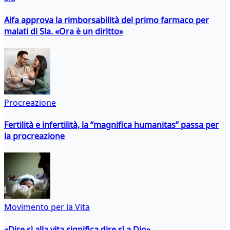
Aifa approva la rimborsabilità del primo farmaco per
malati di Sla. «Ora è un diritto»
Procreazione
Fertilità e infertilità, la “magnifica humanitas” passa per
la procreazione
Movimento per la Vita
«Dire sì alla vita significa dire sì a Dio»