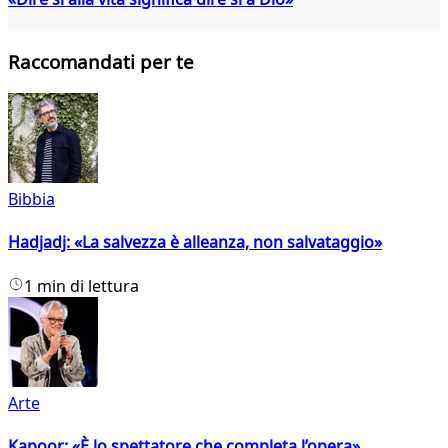
Raccomandati per te
Bibbia
Hadjadj: «La salvezza è alleanza, non salvataggio»
1 min di lettura
Arte
Kapoor: «È lo spettatore che completa l’opera»