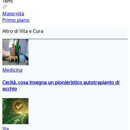
Temi
Maternità
Primo piano
Altro di Vita e Cura
Medicina
Cecità, cosa insegna un pionieristico autotrapianto di
occhio
Sla