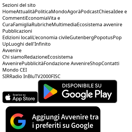
Sezioni del sito
Home
Attualità
Politica
Mondo
Agorà
Podcast
Chiesa
Idee e
Commenti
Economia
Vita e
Cura
Famiglia
Rubriche
Multimedia
Ecosistema avvenire
Pubblicazioni
Edizioni locali
L'economia civile
Gutenberg
Popotus
Pop
Up
Luoghi dell'Infinito
Avvenire
Chi siamo
Redazione
Ecosistema
Avvenire
Pubblicità
Fondazione Avvenire
Shop
Contatti
Mondo CEI
SIR
Radio InBlu
TV2000
FISC