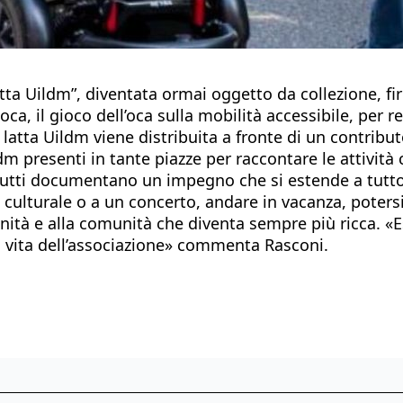
a Uildm”, diventata ormai oggetto da collezione, firm
loca, il gioco dell’oca sulla mobilità accessibile, per
 latta Uildm viene distribuita a fronte di un contribu
ldm presenti in tante piazze per raccontare le attivit
di tutti documentano un impegno che si estende a tutto
o culturale o a un concerto, andare in vacanza, pote
nità e alla comunità che diventa sempre più ricca. «Ess
a vita dell’associazione» commenta Rasconi.