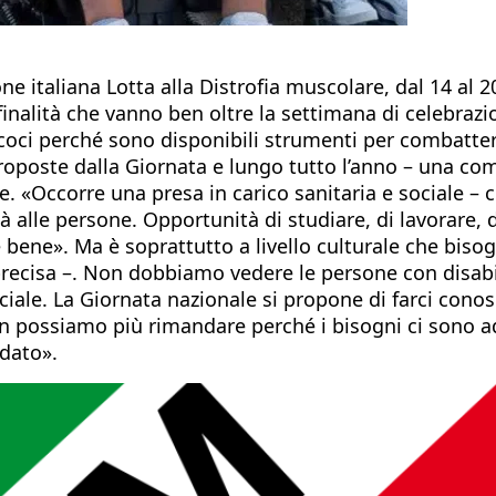
italiana Lotta alla Distrofia muscolare, dal 14 al 20 o
e finalità che vanno ben oltre la settimana di celebr
coci perché sono disponibili strumenti per combattere
proposte dalla Giornata e lungo tutto l’anno – una com
ie. «Occorre una presa in carico sanitaria e sociale
 alle persone. Opportunità di studiare, di lavorare, d
bene». Ma è soprattutto a livello culturale che bisog
 precisa –. Non dobbiamo vedere le persone con disa
ociale. La Giornata nazionale si propone di farci conos
on possiamo più rimandare perché i bisogni ci sono ade
dato».