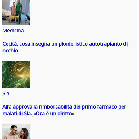
Medicina
Cecità, cosa insegna un pionieristico autotrapianto di
occhio
Sla
Aifa approva la rimborsabilità del primo farmaco per
malati di Sla. «Ora è un diritto»