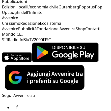
Pubblicazioni
Edizioni locali
L'economia civile
Gutenberg
Popotus
Pop
Up
Luoghi dell'Infinito
Avvenire
Chi siamo
Redazione
Ecosistema
Avvenire
Pubblicità
Fondazione Avvenire
Shop
Contatti
Mondo CEI
SIR
Radio InBlu
TV2000
FISC
Segui Avvenire su