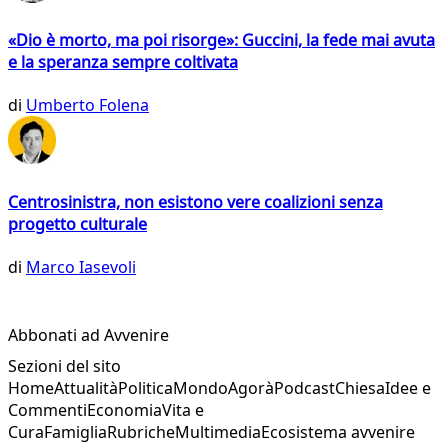
«Dio è morto, ma poi risorge»: Guccini, la fede mai avuta
e la speranza sempre coltivata
di
Umberto Folena
Centrosinistra, non esistono vere coalizioni senza
progetto culturale
di
Marco Iasevoli
Abbonati ad Avvenire
Sezioni del sito
Home
Attualità
Politica
Mondo
Agorà
Podcast
Chiesa
Idee e
Commenti
Economia
Vita e
Cura
Famiglia
Rubriche
Multimedia
Ecosistema avvenire