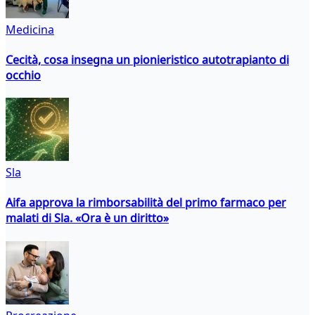
Medicina
Cecità, cosa insegna un pionieristico autotrapianto di
occhio
Sla
Aifa approva la rimborsabilità del primo farmaco per
malati di Sla. «Ora è un diritto»