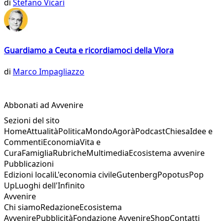
di
Stefano Vicari
Guardiamo a Ceuta e ricordiamoci della Vlora
di
Marco Impagliazzo
Abbonati ad Avvenire
Sezioni del sito
Home
Attualità
Politica
Mondo
Agorà
Podcast
Chiesa
Idee e
Commenti
Economia
Vita e
Cura
Famiglia
Rubriche
Multimedia
Ecosistema avvenire
Pubblicazioni
Edizioni locali
L'economia civile
Gutenberg
Popotus
Pop
Up
Luoghi dell'Infinito
Avvenire
Chi siamo
Redazione
Ecosistema
Avvenire
Pubblicità
Fondazione Avvenire
Shop
Contatti