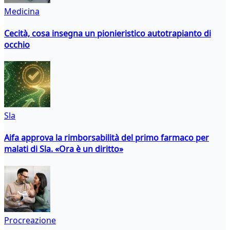
Medicina
Cecità, cosa insegna un pionieristico autotrapianto di
occhio
Sla
Aifa approva la rimborsabilità del primo farmaco per
malati di Sla. «Ora è un diritto»
Procreazione