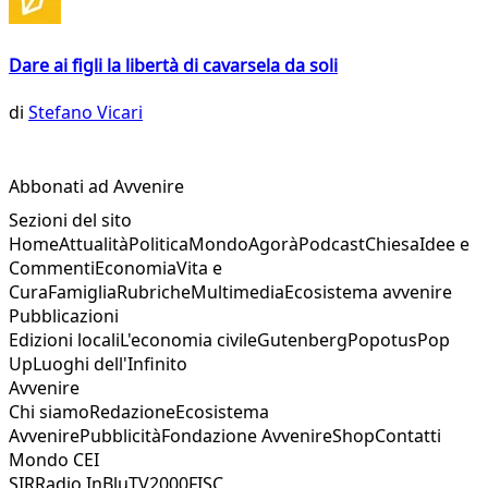
Dare ai figli la libertà di cavarsela da soli
di
Stefano Vicari
Abbonati ad Avvenire
Sezioni del sito
Home
Attualità
Politica
Mondo
Agorà
Podcast
Chiesa
Idee e
Commenti
Economia
Vita e
Cura
Famiglia
Rubriche
Multimedia
Ecosistema avvenire
Pubblicazioni
Edizioni locali
L'economia civile
Gutenberg
Popotus
Pop
Up
Luoghi dell'Infinito
Avvenire
Chi siamo
Redazione
Ecosistema
Avvenire
Pubblicità
Fondazione Avvenire
Shop
Contatti
Mondo CEI
SIR
Radio InBlu
TV2000
FISC