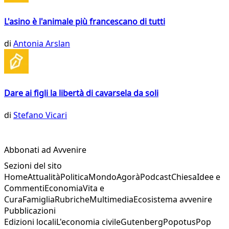
L'asino è l'animale più francescano di tutti
di
Antonia Arslan
Dare ai figli la libertà di cavarsela da soli
di
Stefano Vicari
Abbonati ad Avvenire
Sezioni del sito
Home
Attualità
Politica
Mondo
Agorà
Podcast
Chiesa
Idee e
Commenti
Economia
Vita e
Cura
Famiglia
Rubriche
Multimedia
Ecosistema avvenire
Pubblicazioni
Edizioni locali
L'economia civile
Gutenberg
Popotus
Pop