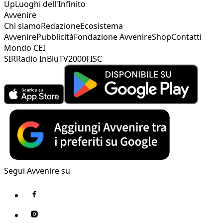
Up
Luoghi dell'Infinito
Avvenire
Chi siamo
Redazione
Ecosistema
Avvenire
Pubblicità
Fondazione Avvenire
Shop
Contatti
Mondo CEI
SIR
Radio InBlu
TV2000
FISC
Segui Avvenire su