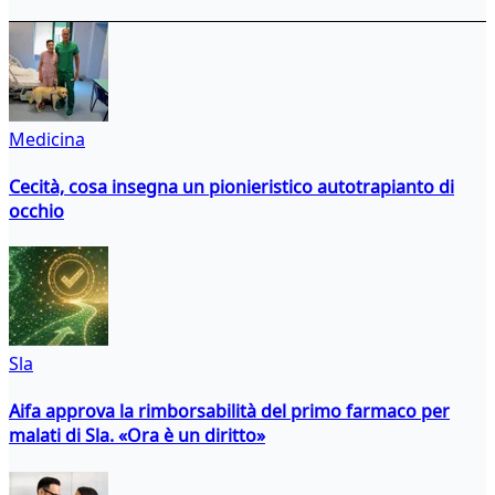
Medicina
Cecità, cosa insegna un pionieristico autotrapianto di
occhio
Sla
Aifa approva la rimborsabilità del primo farmaco per
malati di Sla. «Ora è un diritto»