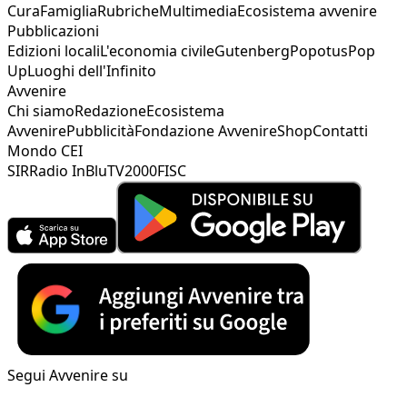
Cura
Famiglia
Rubriche
Multimedia
Ecosistema avvenire
Pubblicazioni
Edizioni locali
L'economia civile
Gutenberg
Popotus
Pop
Up
Luoghi dell'Infinito
Avvenire
Chi siamo
Redazione
Ecosistema
Avvenire
Pubblicità
Fondazione Avvenire
Shop
Contatti
Mondo CEI
SIR
Radio InBlu
TV2000
FISC
Segui Avvenire su