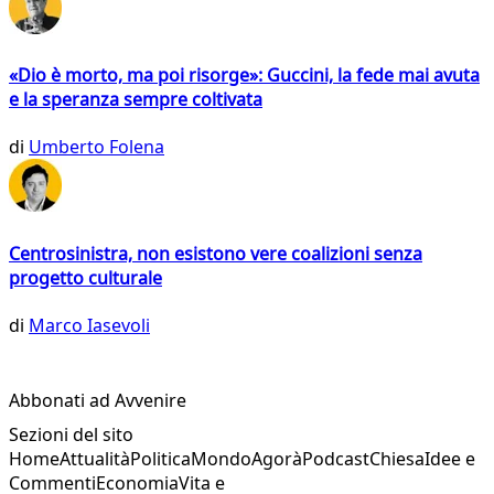
«Dio è morto, ma poi risorge»: Guccini, la fede mai avuta
e la speranza sempre coltivata
di
Umberto Folena
Centrosinistra, non esistono vere coalizioni senza
progetto culturale
di
Marco Iasevoli
Abbonati ad Avvenire
Sezioni del sito
Home
Attualità
Politica
Mondo
Agorà
Podcast
Chiesa
Idee e
Commenti
Economia
Vita e