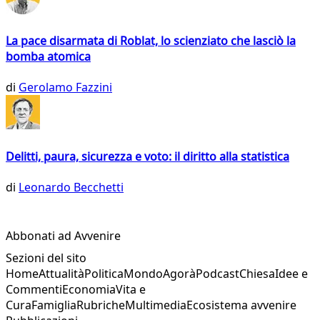
La pace disarmata di Roblat, lo scienziato che lasciò la
bomba atomica
di
Gerolamo Fazzini
Delitti, paura, sicurezza e voto: il diritto alla statistica
di
Leonardo Becchetti
Abbonati ad Avvenire
Sezioni del sito
Home
Attualità
Politica
Mondo
Agorà
Podcast
Chiesa
Idee e
Commenti
Economia
Vita e
Cura
Famiglia
Rubriche
Multimedia
Ecosistema avvenire