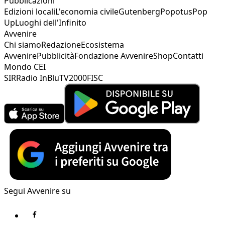
Pubblicazioni
Edizioni locali
L'economia civile
Gutenberg
Popotus
Pop
Up
Luoghi dell'Infinito
Avvenire
Chi siamo
Redazione
Ecosistema
Avvenire
Pubblicità
Fondazione Avvenire
Shop
Contatti
Mondo CEI
SIR
Radio InBlu
TV2000
FISC
Segui Avvenire su