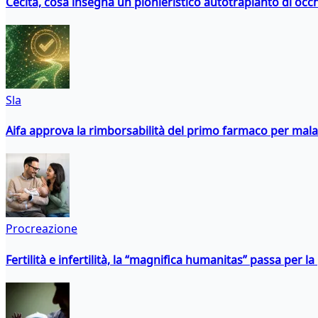
Cecità, cosa insegna un pionieristico autotrapianto di occ
Sla
Aifa approva la rimborsabilità del primo farmaco per malati
Procreazione
Fertilità e infertilità, la “magnifica humanitas” passa per l