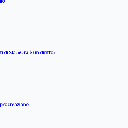
hio
 di Sla. «Ora è un diritto»
a procreazione