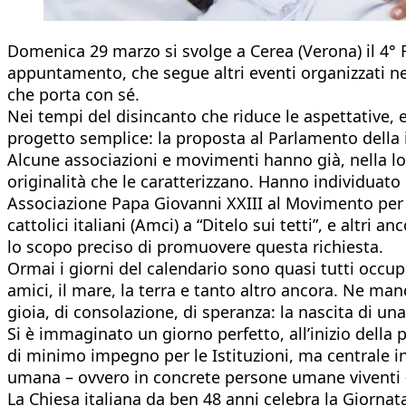
Domenica 29 marzo si svolge a Cerea (Verona) il 4° F
appuntamento, che segue altri eventi organizzati neg
che porta con sé.
Nei tempi del disincanto che riduce le aspettative, 
progetto semplice: la proposta al Parlamento della i
Alcune associazioni e movimenti hanno già, nella lo
originalità che le caratterizzano. Hanno individuat
Associazione Papa Giovanni XXIII al Movimento per la
cattolici italiani (Amci) a “Ditelo sui tetti”, e alt
lo scopo preciso di promuovere questa richiesta.
Ormai i giorni del calendario sono quasi tutti occupat
amici, il mare, la terra e tanto altro ancora. Ne ma
gioia, di consolazione, di speranza: la nascita di un
Si è immaginato un giorno perfetto, all’inizio della
di minimo impegno per le Istituzioni, ma centrale in 
umana – ovvero in concrete persone umane viventi –
La Chiesa italiana da ben 48 anni celebra la Giornata 