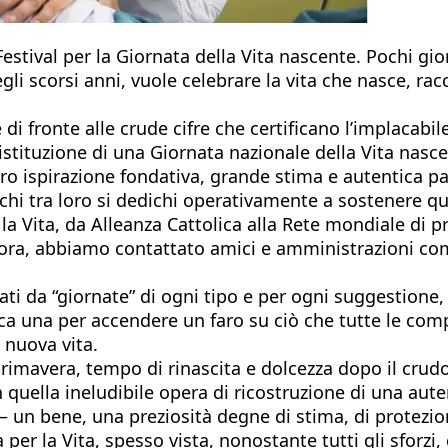
estival per la Giornata della Vita nascente. Pochi gi
li scorsi anni, vuole celebrare la vita che nasce, rac
e di fronte alle crude cifre che certificano l’implaca
stituzione di una Giornata nazionale della Vita nasce
ro ispirazione fondativa, grande stima e autentica 
o chi tra loro si dedichi operativamente a sostenere 
 Vita, da Alleanza Cattolica alla Rete mondiale di pr
ri ancora, abbiamo contattato amici e amministrazioni c
i da “giornate” di ogni tipo e per ogni suggestione, att
nca una per accendere un faro su ciò che tutte le comp
a nuova vita.
 primavera, tempo di rinascita e dolcezza dopo il crud
quella ineludibile opera di ricostruzione di una auten
 un bene, una preziosità degne di stima, di protezio
per la Vita, spesso vista, nonostante tutti gli sforzi,