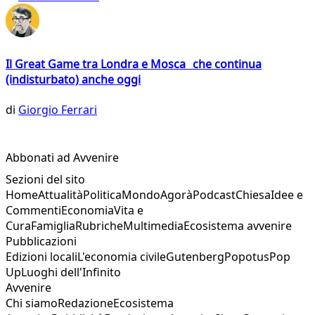
Il Great Game tra Londra e Mosca che continua
(indisturbato) anche oggi
di
Giorgio Ferrari
Abbonati ad Avvenire
Sezioni del sito
Home
Attualità
Politica
Mondo
Agorà
Podcast
Chiesa
Idee e
Commenti
Economia
Vita e
Cura
Famiglia
Rubriche
Multimedia
Ecosistema avvenire
Pubblicazioni
Edizioni locali
L'economia civile
Gutenberg
Popotus
Pop
Up
Luoghi dell'Infinito
Avvenire
Chi siamo
Redazione
Ecosistema