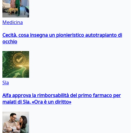
Medicina
Cecità, cosa insegna un pionieristico autotrapianto di
occhio
Sla
Aifa approva la rimborsabilità del primo farmaco per
malati di Sla. «Ora è un diritto»