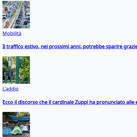
Mobilità
Il traffico estivo, nei prossimi anni, potrebbe sparire grazie
L'addio
Ecco il discorso che il cardinale Zuppi ha pronunciato alle 