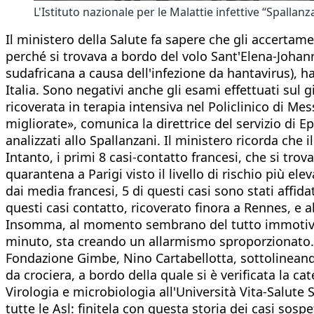
L'Istituto nazionale per le Malattie infettive “Spallan
Il ministero della Salute fa sapere che gli accertame
perché si trovava a bordo del volo Sant'Elena-Johan
sudafricana a causa dell'infezione da hantavirus), h
Italia. Sono negativi anche gli esami effettuati sul 
ricoverata in terapia intensiva nel Policlinico di M
migliorate», comunica la direttrice del servizio di 
analizzati allo Spallanzani. Il ministero ricorda che 
Intanto, i primi 8 casi-contatto francesi, che si tr
quarantena a Parigi visto il livello di rischio più e
dai media francesi, 5 di questi casi sono stati affida
questi casi contatto, ricoverato finora a Rennes, e a
Insomma, al momento sembrano del tutto immotivati 
minuto, sta creando un allarmismo sproporzionato. 
Fondazione Gimbe, Nino Cartabellotta, sottolineando
da crociera, a bordo della quale si è verificata la 
Virologia e microbiologia all'Università Vita-Salute S
tutte le Asl: finitela con questa storia dei casi sosp