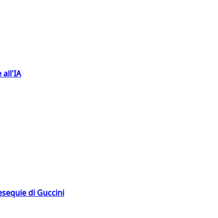
 all'IA
esequie di Guccini