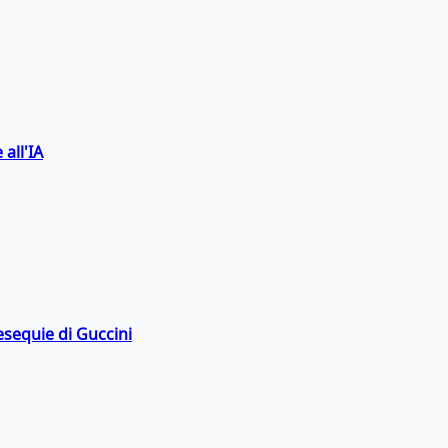
 all'IA
esequie di Guccini