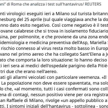
zani” di Roma che analizza i test sull'hantavirus/ REUTERS
nti virologici eseguiti ieri a Milano sul turista brita
nesburg del 25 aprile (sul quale viaggiava anche la 
anno dato esito negativo. Così come negativo è il tes
giovane calabrese che si trova in isolamento fiduciari
essina, per polmonite, e che proviene da una zona end
Epidemiologia e medicina preventiva dell’Asp, Mariella
il rischio connesso al virus resta molto basso in Europ
ovavano nel primo aereo che ha collegato Sant'Elena a
levato che comporta la loro situazione: lo hanno decis
ti ieri sera ai medici dell'ospedale parigino della Piti
ltri due che erano nell'aereo.
gli allarmi veicolati con particolare veemenza. «Il
La popolazione non deve essere spaventata, ma solo i
 che, «al momento, tutti i casi confermati sono colle
catena di contagi, nessun positivo viene per ora regis
an Raffaele di Milano, rivolge «un appello pubblico a t
etti. I sintomi iniziali dell'hantavirus - sottolinea - 