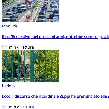
Mobilità
Il traffico estivo, nei prossimi anni, potrebbe sparire grazie
1 min di lettura
L'addio
Ecco il discorso che il cardinale Zuppi ha pronunciato alle 
1 min di lettura