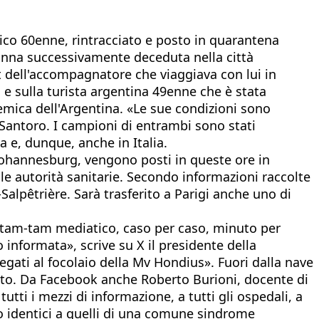
nnico 60enne, rintracciato e posto in quarantena
donna successivamente deceduta nella città
t dell'accompagnatore che viaggiava con lui in
o e sulla turista argentina 49enne che è stata
emica dell'Argentina. «Le sue condizioni sono
 Santoro. I campioni di entrambi sono stati
a e, dunque, anche in Italia.
 Johannesburg, vengono posti in queste ore in
o le autorità sanitarie. Secondo informazioni raccolte
é-Salpêtrière. Sarà trasferito a Parigi anche uno di
 tam-tam mediatico, caso per caso, minuto per
nformata», scrive su X il presidente della
gati al focolaio della Mv Hondius». Fuori dalla nave
trato. Da Facebook anche Roberto Burioni, docente di
utti i mezzi di informazione, a tutti gli ospedali, a
sono identici a quelli di una comune sindrome