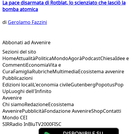
La pace disarmata di Rotblat, lo scienziato che lasciò la
bomba atomica
di
Gerolamo Fazzini
Abbonati ad Avvenire
Sezioni del sito
Home
Attualità
Politica
Mondo
Agorà
Podcast
Chiesa
Idee e
Commenti
Economia
Vita e
Cura
Famiglia
Rubriche
Multimedia
Ecosistema avvenire
Pubblicazioni
Edizioni locali
L'economia civile
Gutenberg
Popotus
Pop
Up
Luoghi dell'Infinito
Avvenire
Chi siamo
Redazione
Ecosistema
Avvenire
Pubblicità
Fondazione Avvenire
Shop
Contatti
Mondo CEI
SIR
Radio InBlu
TV2000
FISC