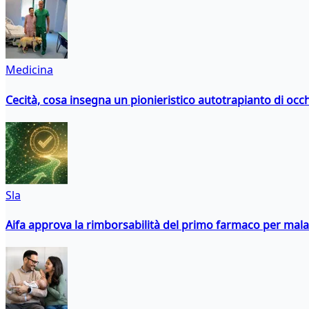
Medicina
Cecità, cosa insegna un pionieristico autotrapianto di occ
Sla
Aifa approva la rimborsabilità del primo farmaco per malati