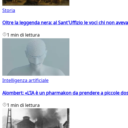
Storia
Oltre la leggenda nera: al Sant'Uffizio le voci chi non avev
1 min di lettura
Intelligenza artificiale
Alombert: «L’IA è un pharmakon da prendere a piccole dos
1 min di lettura