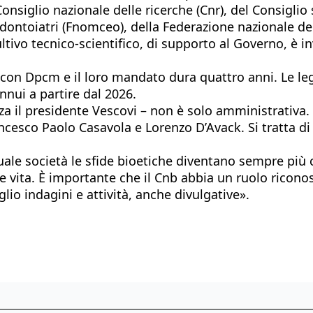
onsiglio nazionale delle ricerche (Cnr), del Consiglio 
ontoiatri (Fnomceo), della Federazione nazionale degli 
sultivo tecnico-scientifico, di supporto al Governo,
con Dpcm e il loro mandato dura quattro anni. Le leg
nnui a partire dal 2026.
a il presidente Vescovi – non è solo amministrativa.
cesco Paolo Casavola e Lorenzo D’Avack. Si tratta di u
le società le sfide bioetiche diventano sempre più c
l fine vita. È importante che il Cnb abbia un ruolo ri
lio indagini e attività, anche divulgative».