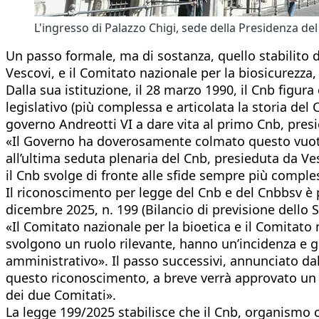
L'ingresso di Palazzo Chigi, sede della Presidenza 
Un passo formale, ma di sostanza, quello stabilito da
Vescovi, e il Comitato nazionale per la biosicurezza,
Dalla sua istituzione, il 28 marzo 1990, il Cnb figu
legislativo (più complessa e articolata la storia del 
governo Andreotti VI a dare vita al primo Cnb, pre
«Il Governo ha doverosamente colmato questo vuoto 
all’ultima seduta plenaria del Cnb, presieduta da Ve
il Cnb svolge di fronte alle sfide sempre più comple
Il riconoscimento per legge del Cnb e del Cnbbsv è
dicembre 2025, n. 199 (Bilancio di previsione dello S
«Il Comitato nazionale per la bioetica e il Comitato
svolgono un ruolo rilevante, hanno un’incidenza e g
amministrativo». Il passo successivi, annunciato da
questo riconoscimento, a breve verrà approvato un dec
dei due Comitati».
La legge 199/2025 stabilisce che il Cnb, organismo