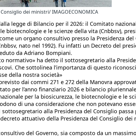
del Consiglio dei ministri/ IMAGOECONOMICA
lla legge di Bilancio per il 2026: il Comitato naziona
 le biotecnologie e le scienze della vita (Cnbbsv), p
ra come un organo consultivo presso la Presidenza de
Cnbbsv, nato nel 1992). Fu infatti un Decreto del presi
sieduto da Adriano Bompiani.
normativo» ha detto il sottosegretario alla Preside
scovi. Che sottolinea l’importanza di questo riconosci
sse della nostra società»
 previsto dai commi 271 e 272 della Manovra approva
tato per l’anno finanziario 2026 e bilancio pluriennale
 nazionale per la biosicurezza, le biotecnologie e le 
odono di una considerazione che non potevano essere 
l sottosegretario alla Presidenza del Consiglio passa
reto attuativo della Presidenza del Consiglio dei mini
 consultivo del Governo, sia composto da un massimo