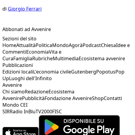
di
Giorgio Ferrari
Abbonati ad Avvenire
Sezioni del sito
Home
Attualità
Politica
Mondo
Agorà
Podcast
Chiesa
Idee e
Commenti
Economia
Vita e
Cura
Famiglia
Rubriche
Multimedia
Ecosistema avvenire
Pubblicazioni
Edizioni locali
L'economia civile
Gutenberg
Popotus
Pop
Up
Luoghi dell'Infinito
Avvenire
Chi siamo
Redazione
Ecosistema
Avvenire
Pubblicità
Fondazione Avvenire
Shop
Contatti
Mondo CEI
SIR
Radio InBlu
TV2000
FISC