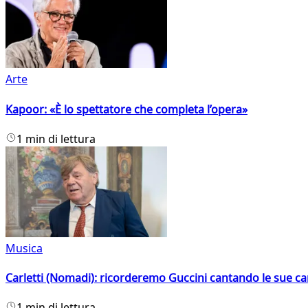
Arte
Kapoor: «È lo spettatore che completa l’opera»
1 min di lettura
Musica
Carletti (Nomadi): ricorderemo Guccini cantando le sue ca
1 min di lettura