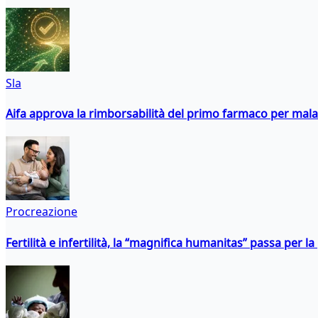
Sla
Aifa approva la rimborsabilità del primo farmaco per malati
Procreazione
Fertilità e infertilità, la “magnifica humanitas” passa per l