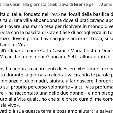
na Casini alla giornata celebrativa di Firenze per i 50 anni 
a d’Italia, fondato nel 1975 nei locali della basilica 
perta di una villa abbandonata dove si praticavano abo
se trovare una mano tesa per risolvere in mondo dive
ita con la nascita di Cav e Case di accoglienza in tutt
orenzo, dove il primo Cav nacque e ancora si trova, si
’anni di Vita».
ll’ordinario, come Carlo Casini e Maria Cristina Ogier
to. Ma anche monsignor Giancarlo Setti, allora priore d
, ha augurato ai presenti di essere «testimoni di sp
durante la giornata celebrativa citando le parole p
onianze di due madri, aiutate a far nascere il proprio
ato sul proprio percorso volontarie «la cui vita prof
adere – ha raccontato una delle due donne – e non bis
Aiuto alla Vita qualcuno che si è preso cura di me co
sia vivo».
ti già sua questa terra e possiamo aiutarci a salvarci