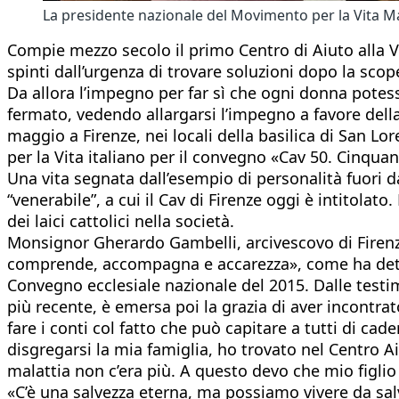
La presidente nazionale del Movimento per la Vita Mari
Compie mezzo secolo il primo Centro di Aiuto alla Vit
spinti dall’urgenza di trovare soluzioni dopo la sco
Da allora l’impegno per far sì che ogni donna potes
fermato, vedendo allargarsi l’impegno a favore della v
maggio a Firenze, nei locali della basilica di San L
per la Vita italiano per il convegno «Cav 50. Cinquant
Una vita segnata dall’esempio di personalità fuori da
“venerabile”, a cui il Cav di Firenze oggi è intitola
dei laici cattolici nella società.
Monsignor Gherardo Gambelli, arcivescovo di Firenze
comprende, accompagna e accarezza», come ha detto 
Convegno ecclesiale nazionale del 2015. Dalle testim
più recente, è emersa poi la grazia di aver incontr
fare i conti col fatto che può capitare a tutti di c
disgregarsi la mia famiglia, ho trovato nel Centro 
malattia non c’era più. A questo devo che mio figlio 
«C’è una salvezza eterna, ma possiamo vivere da salva