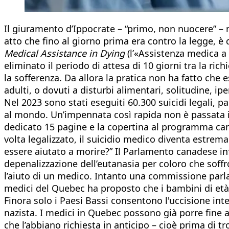
Il giuramento d’Ippocrate – “primo, non nuocere” – 
atto che fino al giorno prima era contro la legge, 
Medical Assistance in Dying
(l’«Assistenza medica a 
eliminato il periodo di attesa di 10 giorni tra la ric
la sofferenza. Da allora la pratica non ha fatto che 
adulti, o dovuti a disturbi alimentari, solitudine, i
Nel 2023 sono stati eseguiti 60.300 suicidi legali, pa
al mondo. Un’impennata così rapida non è passata i
dedicato 15 pagine e la copertina al programma canad
volta legalizzato, il suicidio medico diventa estrem
essere aiutato a morire?” Il Parlamento canadese in
depenalizzazione dell’eutanasia per coloro che soffro
l’aiuto di un medico. Intanto una commissione parl
medici del Quebec ha proposto che i bambini di età i
Finora solo i Paesi Bassi consentono l'uccisione int
nazista. I medici in Quebec possono già porre fine al
che l’abbiano richiesta in anticipo – cioè prima di tr