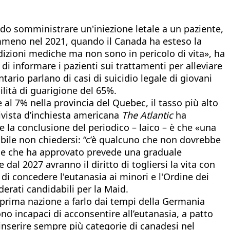
do somministrare un'iniezione letale a un paziente,
emmeno nel 2021, quando il Canada ha esteso la
dizioni mediche ma non sono in pericolo di vita», ha
i di informare i pazienti sui trattamenti per alleviare
tario parlano di casi di suicidio legale di giovani
ilità di guarigione del 65%.
e al 7% nella provincia del Quebec, il tasso più alto
ivista d’inchiesta americana
The Atlantic
ha
 la conclusione del periodico – laico – è che «una
ibile non chiedersi: “c’è qualcuno che non dovrebbe
egge che ha approvato prevede una graduale
al 2027 avranno il diritto di togliersi la vita con
 concedere l'eutanasia ai minori e l'Ordine dei
erati candidabili per la Maid.
a prima nazione a farlo dai tempi della Germania
ono incapaci di acconsentire all’eutanasia, a patto
a inserire sempre più categorie di canadesi nel