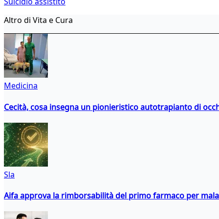
Suicidio assistito
Altro di Vita e Cura
Medicina
Cecità, cosa insegna un pionieristico autotrapianto di occ
Sla
Aifa approva la rimborsabilità del primo farmaco per malati