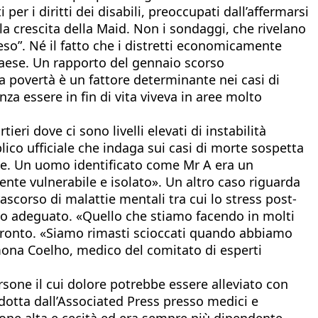
er i diritti dei disabili, preoccupati dall’affermarsi
la crescita della Maid. Non i sondaggi, che rivelano
peso”. Né il fatto che i distretti economicamente
 Paese. Un rapporto del gennaio scorso
la povertà è un fattore determinante nei casi di
za essere in fin di vita viveva in aree molto
eri dove ci sono livelli elevati di instabilità
ico ufficiale che indaga sui casi di morte sospetta
late. Un uomo identificato come Mr A era un
ente vulnerabile e isolato». Un altro caso riguarda
scorso di malattie mentali tra cui lo stress post-
io adeguato. «Quello che stiamo facendo in molti
 Toronto. «Siamo rimasti scioccati quando abbiamo
mona Coelho, medico del comitato di esperti
rsone il cui dolore potrebbe essere alleviato con
dotta dall’Associated Press presso medici e
sione alta e cecità ed era sempre più dipendente