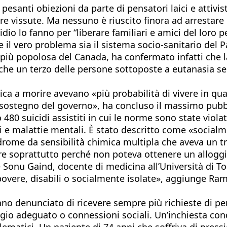
anti obiezioni da parte di pensatori laici e attivisti p
re vissute. Ma nessuno è riuscito finora ad arrestare 
idio lo fanno per “liberare familiari e amici del loro 
e il vero problema sia il sistema socio-sanitario del
ia più popolosa del Canada, ha confermato infatti che 
 che un terzo delle persone sottoposte a eutanasia sen
ca a morire avevano «più probabilità di vivere in quarti
 sostegno del governo», ha concluso il massimo pubbl
 480 suicidi assistiti in cui le norme sono state vio
i e malattie mentali. È stato descritto come «socialm
drome da sensibilità chimica multipla che aveva un tra
ire soprattutto perché non poteva ottenere un allogg
ice Sonu Gaind, docente di medicina all’Università di
overe, disabili o socialmente isolate», aggiunge Ra
no denunciato di ricevere sempre più richieste di pe
gio adeguato o connessioni sociali. Un’inchiesta con
blematici. Un paziente di 74 anni che soffriva di pres