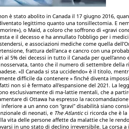
non è stato abolito in Canada il 17 giugno 2016, quan
è diventato legittimo quanto una tonsillectomia. E n
morire»), o Maid, a coloro che soffrono di «gravi con
hiesta e il decesso e ha annullato l’obbligo per i medic
estendersi, e associazioni mediche come quella dell’On
pertensione, frattura dell'anca e cancro con una probab
ri al 5% dei decessi in tutto il Canada per quell’anno 
nosservata, tanto che il numero di settembre della r
ese. «Il Canada si sta uccidendo» è il titolo, mentre
amente difficile da contenere » finché diventa imposs
fatti non si è fermato all’espansione del 2021. La l
no esclusivamente di ma-lattie mentali, che a partire d
amentare di Ottawa ha espresso la raccomandazione di
nferiore a un anno con “gravi” disabilità siano consid
enzionale di neonati, e
The Atlantic
ci ricorda che è l
la vita delle persone affette da malattie che le rend
ovarsi in uno stato di declino irreversibile. La corsa 