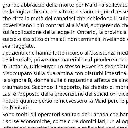
grande abbraccio della morte per Maid ha sollevato pes
della logica che alcune vite non siano degne di esse
che circa la metà dei canadesi che richiedono il suic
poveri siano i più contrari alla Maid, suggerendo ch
sull’applicazione della legge in Ontario, la provinc
suicidio assistito di malati non terminali, rivelando
svantaggiate.
I pazienti che hanno fatto ricorso all’assistenza medi
residenziale, privazione materiale e dipendenza dal
in Ontario, Dirk Huyer. Lo stesso Huyer ha segnalato
disoccupato sulla quarantina con disturbi intestinal
la signora B, donna sulla cinquantina affetta da sin
traumatico. Secondo il rapporto, ha chiesto di mor
casi è l’opposto della prevenzione del suicidio», d
notato quante persone ricevessero la Maid perché p
dell’Ontario.
Sono molti gli operatori sanitari del Canada che han
risorse economiche, come cure domiciliari, un allog
infermieri canadesi ha portato a galla altri casi em