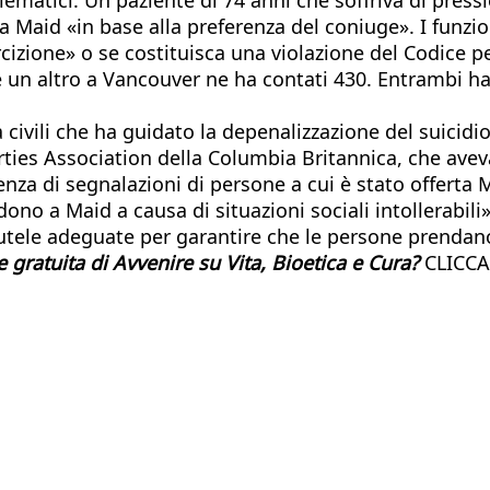
Maid «in base alla preferenza del coniuge». I funzion
cizione» o se costituisca una violazione del Codice p
re un altro a Vancouver ne ha contati 430. Entrambi 
bertà civili che ha guidato la depenalizzazione del sui
berties Association della Columbia Britannica, che ave
scenza di segnalazioni di persone a cui è stato offert
no a Maid a causa di situazioni sociali intollerabili
 tutele adeguate per garantire che le persone prenda
gratuita di Avvenire su Vita, Bioetica e Cura?
CLICCA