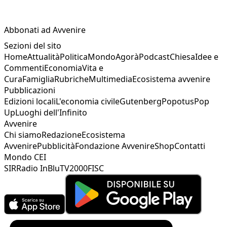
Abbonati ad Avvenire
Sezioni del sito
Home
Attualità
Politica
Mondo
Agorà
Podcast
Chiesa
Idee e
Commenti
Economia
Vita e
Cura
Famiglia
Rubriche
Multimedia
Ecosistema avvenire
Pubblicazioni
Edizioni locali
L'economia civile
Gutenberg
Popotus
Pop
Up
Luoghi dell'Infinito
Avvenire
Chi siamo
Redazione
Ecosistema
Avvenire
Pubblicità
Fondazione Avvenire
Shop
Contatti
Mondo CEI
SIR
Radio InBlu
TV2000
FISC