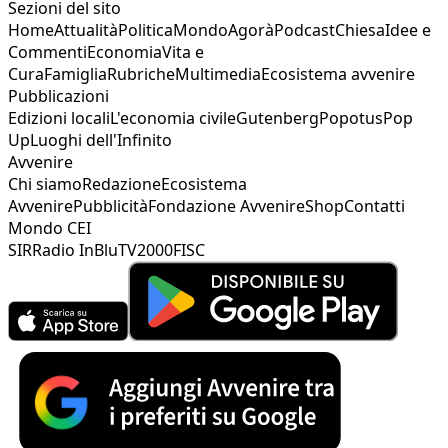
Sezioni del sito
Home
Attualità
Politica
Mondo
Agorà
Podcast
Chiesa
Idee e
Commenti
Economia
Vita e
Cura
Famiglia
Rubriche
Multimedia
Ecosistema avvenire
Pubblicazioni
Edizioni locali
L'economia civile
Gutenberg
Popotus
Pop
Up
Luoghi dell'Infinito
Avvenire
Chi siamo
Redazione
Ecosistema
Avvenire
Pubblicità
Fondazione Avvenire
Shop
Contatti
Mondo CEI
SIR
Radio InBlu
TV2000
FISC