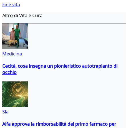
Fine vita
Altro di Vita e Cura
Medicina
Cecità, cosa insegna un pionieristico autotrapianto di
occhio
Sla
Aifa approva la rimborsabilità del primo farmaco per