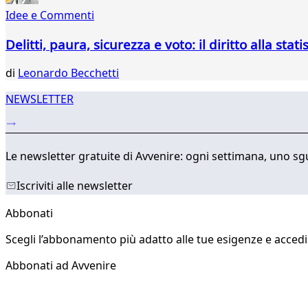
308
Idee e Commenti
309
310
Delitti, paura, sicurezza e voto: il diritto alla stati
311
di
Leonardo Becchetti
NEWSLETTER
Le newsletter gratuite di Avvenire: ogni settimana, uno sgu
Iscriviti alle newsletter
Abbonati
Scegli l’abbonamento più adatto alle tue esigenze e accedi a
Abbonati ad Avvenire