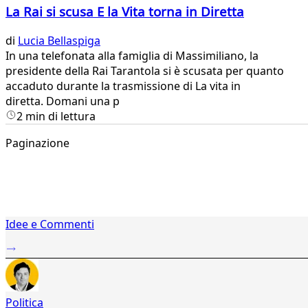
La Rai si scusa E la Vita torna in Diretta
di
Lucia Bellaspiga
​In una telefonata alla famiglia di Massimiliano, la
presidente della Rai Tarantola si è scusata per quanto
accaduto durante la trasmissione di La vita in
diretta. Domani una p
2 min di lettura
Paginazione
1
Idee e Commenti
2
...
284
285
286
Politica
287