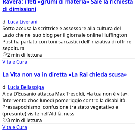
Ravera: i feti «grumi di materia» Sale la richiesta
di dimissioni
di
Luca Liverani
​Sotto accusa la scrittrice e assessore alla cultura del
Lazio che nel suo blog per il giornale online Huffington
Post ha parlato con toni sarcastici dell'iniziativa di offrire
sepoltura
2 min di lettura
Vita e Cura
La Vita non va in diretta «La Rai chieda scusa»
di
Lucia Bellaspiga
Alda D’Eusanio attacca Max Tresoldi, «la tua non è vita».
Intervento choc lunedì pomeriggio contro la disabilità.
Pressapochismo, confusione tra stato vegetativo e
(presunte) visite nell’Aldilà, ness
3 min di lettura
Vita e Cura