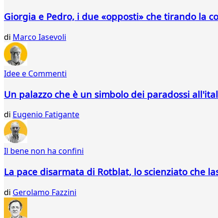
288
Giorgia e Pedro, i due «opposti» che tirando la c
289
290
di
Marco Iasevoli
291
292
293
294
Idee e Commenti
295
296
Un palazzo che è un simbolo dei paradossi all'ita
297
298
di
Eugenio Fatigante
299
300
301
Il bene non ha confini
302
303
La pace disarmata di Rotblat, lo scienziato che l
304
305
di
Gerolamo Fazzini
306
307