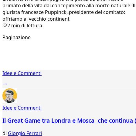
primato della vita dal concepimento alla morte naturale. Il
giurista francesce Puppinck, presidente del comitato:
offriamo al vecchio continent
2 min di lettura
Paginazione
1
Idee e Commenti
2
...
288
289
290
Idee e Commenti
291
292
Il Great Game tra Londra e Mosca che continua (
293
294
di
Giorgio Ferrari
295