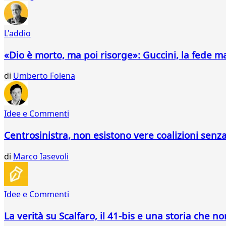
296
297
298
L'addio
299
300
«Dio è morto, ma poi risorge»: Guccini, la fede m
301
302
di
Umberto Folena
303
304
305
Idee e Commenti
306
307
Centrosinistra, non esistono vere coalizioni senz
308
309
di
Marco Iasevoli
310
311
Idee e Commenti
La verità su Scalfaro, il 41-bis e una storia che no