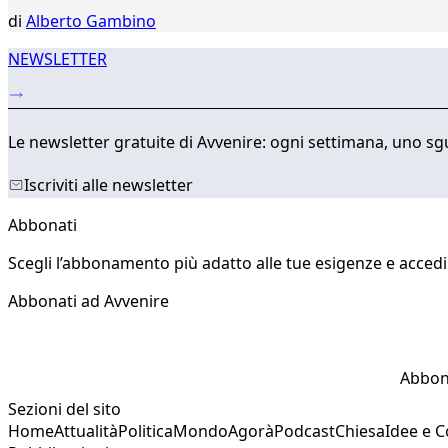
di
Alberto Gambino
NEWSLETTER
Le newsletter gratuite di Avvenire: ogni settimana, uno sgu
Iscriviti alle newsletter
Abbonati
Scegli l’abbonamento più adatto alle tue esigenze e accedi a
Abbonati ad Avvenire
Abbon
Sezioni del sito
Home
Attualità
Politica
Mondo
Agorà
Podcast
Chiesa
Idee e 