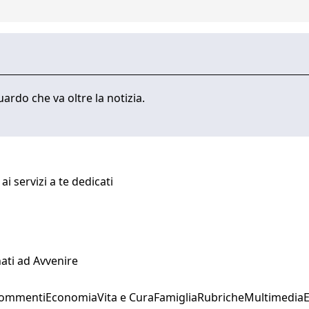
ardo che va oltre la notizia.
i servizi a te dedicati
ati ad Avvenire
Commenti
Economia
Vita e Cura
Famiglia
Rubriche
Multimedia