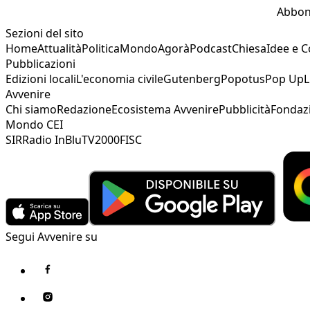
Abbon
Sezioni del sito
Home
Attualità
Politica
Mondo
Agorà
Podcast
Chiesa
Idee e 
Pubblicazioni
Edizioni locali
L'economia civile
Gutenberg
Popotus
Pop Up
L
Avvenire
Chi siamo
Redazione
Ecosistema Avvenire
Pubblicità
Fondaz
Mondo CEI
SIR
Radio InBlu
TV2000
FISC
Segui Avvenire su