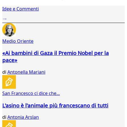
1
Idee e Commenti
2
...
287
288
289
Medio Oriente
290
291
«Ai bambini di Gaza il Premio Nobel per la
292
pace»
293
294
di
Antonella Mariani
295
296
297
298
San Francesco ci dice che...
299
300
L'asino è l'animale più francescano di tutti
301
302
di
Antonia Arslan
303