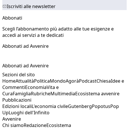
Iscriviti alle newsletter
Abbonati
Scegli l’abbonamento più adatto alle tue esigenze e
accedi ai servizi a te dedicati
Abbonati ad Avvenire
Abbonati ad Avvenire
Sezioni del sito
Home
Attualità
Politica
Mondo
Agorà
Podcast
Chiesa
Idee e
Commenti
Economia
Vita e
Cura
Famiglia
Rubriche
Multimedia
Ecosistema avvenire
Pubblicazioni
Edizioni locali
L'economia civile
Gutenberg
Popotus
Pop
Up
Luoghi dell'Infinito
Avvenire
Chi siamo
Redazione
Ecosistema