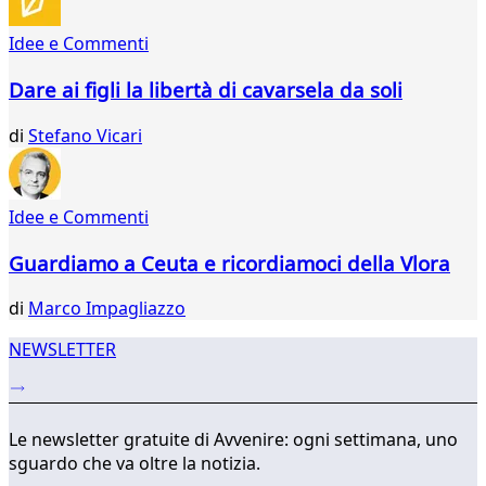
304
305
Idee e Commenti
306
307
Dare ai figli la libertà di cavarsela da soli
308
309
di
Stefano Vicari
310
311
Idee e Commenti
Guardiamo a Ceuta e ricordiamoci della Vlora
di
Marco Impagliazzo
NEWSLETTER
Le newsletter gratuite di Avvenire: ogni settimana, uno
sguardo che va oltre la notizia.