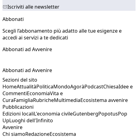
Iscriviti alle newsletter
Abbonati
Scegli l’abbonamento più adatto alle tue esigenze e
accedi ai servizi a te dedicati
Abbonati ad Avvenire
Abbonati ad Avvenire
Sezioni del sito
Home
Attualità
Politica
Mondo
Agorà
Podcast
Chiesa
Idee e
Commenti
Economia
Vita e
Cura
Famiglia
Rubriche
Multimedia
Ecosistema avvenire
Pubblicazioni
Edizioni locali
L'economia civile
Gutenberg
Popotus
Pop
Up
Luoghi dell'Infinito
Avvenire
Chi siamo
Redazione
Ecosistema