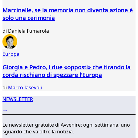
297
Marcinelle, se la memoria non diventa azione è
298
solo una cerimonia
299
300
di
Daniela Fumarola
301
302
303
304
Europa
...
Giorgia e Pedro, i due «opposti» che tirando la
310
311
corda rischiano di spezzare l'Europa
di
Marco Iasevoli
NEWSLETTER
Le newsletter gratuite di Avvenire: ogni settimana, uno
sguardo che va oltre la notizia.