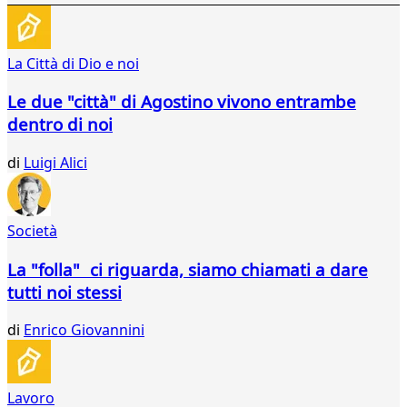
276
277
278
La Città di Dio e noi
279
280
Le due "città" di Agostino vivono entrambe
281
dentro di noi
282
283
di
Luigi Alici
284
285
286
287
Società
288
289
La "folla" ci riguarda, siamo chiamati a dare
290
tutti noi stessi
291
292
di
Enrico Giovannini
293
294
295
Lavoro
296