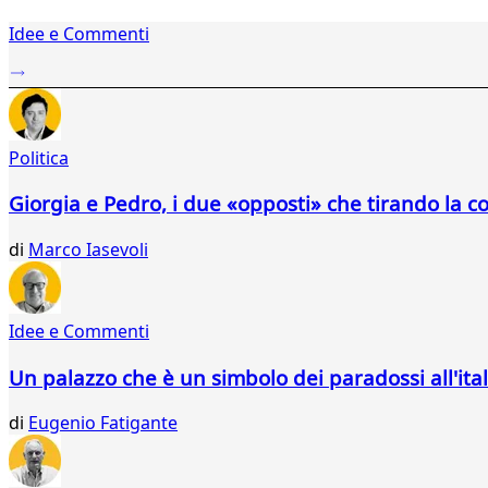
1
Idee e Commenti
2
...
282
283
284
Politica
285
286
Giorgia e Pedro, i due «opposti» che tirando la c
287
288
di
Marco Iasevoli
289
290
291
292
Idee e Commenti
293
294
Un palazzo che è un simbolo dei paradossi all'ita
295
296
di
Eugenio Fatigante
297
298