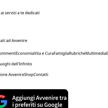
i servizi a te dedicati
ati ad Avvenire
Commenti
Economia
Vita e Cura
Famiglia
Rubriche
Multimedia
uoghi dell'Infinito
ione Avvenire
Shop
Contatti