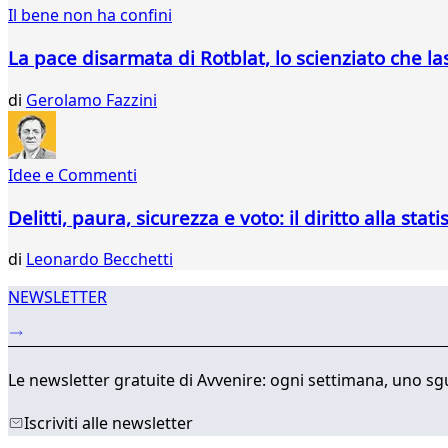
299
Il bene non ha confini
300
301
La pace disarmata di Rotblat, lo scienziato che l
302
303
di
Gerolamo Fazzini
304
305
306
Idee e Commenti
307
308
Delitti, paura, sicurezza e voto: il diritto alla stati
309
310
di
Leonardo Becchetti
311
NEWSLETTER
Le newsletter gratuite di Avvenire: ogni settimana, uno sgu
Iscriviti alle newsletter