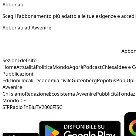
Abbonati
Scegli l’abbonamento più adatto alle tue esigenze e accedi a
Abbonati ad Avvenire
Abbon
Sezioni del sito
Home
Attualità
Politica
Mondo
Agorà
Podcast
Chiesa
Idee e 
Pubblicazioni
Edizioni locali
L'economia civile
Gutenberg
Popotus
Pop Up
L
Avvenire
Chi siamo
Redazione
Ecosistema Avvenire
Pubblicità
Fondaz
Mondo CEI
SIR
Radio InBlu
TV2000
FISC