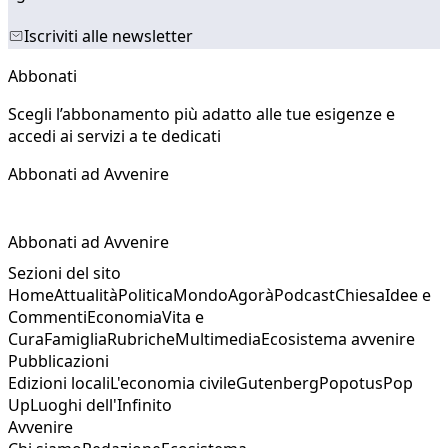
Iscriviti alle newsletter
Abbonati
Scegli l’abbonamento più adatto alle tue esigenze e
accedi ai servizi a te dedicati
Abbonati ad Avvenire
Abbonati ad Avvenire
Sezioni del sito
Home
Attualità
Politica
Mondo
Agorà
Podcast
Chiesa
Idee e
Commenti
Economia
Vita e
Cura
Famiglia
Rubriche
Multimedia
Ecosistema avvenire
Pubblicazioni
Edizioni locali
L'economia civile
Gutenberg
Popotus
Pop
Up
Luoghi dell'Infinito
Avvenire