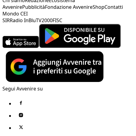
Chi siamo
Redazione
Ecosistema
Avvenire
Pubblicità
Fondazione Avvenire
Shop
Contatti
Mondo CEI
SIR
Radio InBlu
TV2000
FISC
Segui Avvenire su