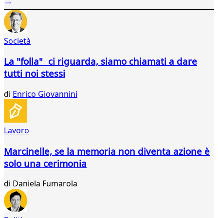
238
239
240
Società
241
242
La "folla" ci riguarda, siamo chiamati a dare
243
tutti noi stessi
244
245
di
Enrico Giovannini
246
247
248
249
Lavoro
250
251
Marcinelle, se la memoria non diventa azione è
252
solo una cerimonia
253
254
di
Daniela Fumarola
255
256
257