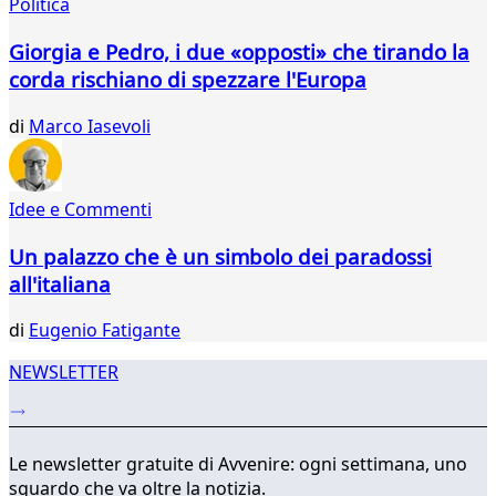
Politica
258
259
Giorgia e Pedro, i due «opposti» che tirando la
260
corda rischiano di spezzare l'Europa
261
262
di
Marco Iasevoli
263
264
265
266
Idee e Commenti
...
Un palazzo che è un simbolo dei paradossi
310
311
all'italiana
di
Eugenio Fatigante
NEWSLETTER
Le newsletter gratuite di Avvenire: ogni settimana, uno
sguardo che va oltre la notizia.