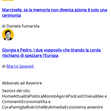
Marcinelle, se la memoria non diventa azione è solo una
cerimonia
di
Daniela Fumarola
Giorgia e Pedro, i due «opposti» che tirando la corda
rischiano di spezzare l'Europa
di
Marco Iasevoli
Abbonati ad Avvenire
Sezioni del sito
Home
Attualità
Politica
Mondo
Agorà
Podcast
Chiesa
Idee e
Commenti
Economia
Vita e
Cura
Famiglia
Rubriche
Multimedia
Ecosistema avvenire