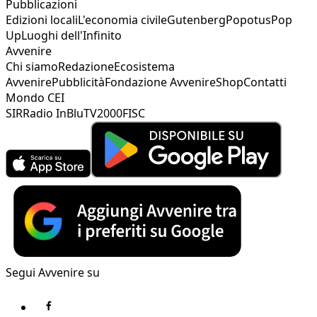
Pubblicazioni
Edizioni locali
L'economia civile
Gutenberg
Popotus
Pop
Up
Luoghi dell'Infinito
Avvenire
Chi siamo
Redazione
Ecosistema
Avvenire
Pubblicità
Fondazione Avvenire
Shop
Contatti
Mondo CEI
SIR
Radio InBlu
TV2000
FISC
Segui Avvenire su