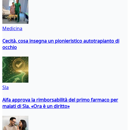
Medicina
Cecità, cosa insegna un pionieristico autotrapianto di
occhio
Sla
Aifa approva la rimborsabilità del primo farmaco per
malati di Sla. «Ora è un diritto»