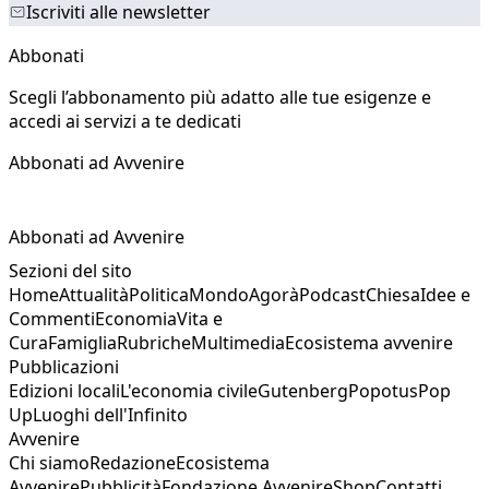
Iscriviti alle newsletter
Abbonati
Scegli l’abbonamento più adatto alle tue esigenze e
accedi ai servizi a te dedicati
Abbonati ad Avvenire
Abbonati ad Avvenire
Sezioni del sito
Home
Attualità
Politica
Mondo
Agorà
Podcast
Chiesa
Idee e
Commenti
Economia
Vita e
Cura
Famiglia
Rubriche
Multimedia
Ecosistema avvenire
Pubblicazioni
Edizioni locali
L'economia civile
Gutenberg
Popotus
Pop
Up
Luoghi dell'Infinito
Avvenire
Chi siamo
Redazione
Ecosistema
Avvenire
Pubblicità
Fondazione Avvenire
Shop
Contatti