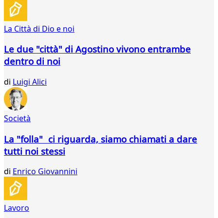
235
236
La Città di Dio e noi
237
238
Le due "città" di Agostino vivono entrambe
239
dentro di noi
240
241
di
Luigi Alici
242
243
244
245
Società
246
247
La "folla" ci riguarda, siamo chiamati a dare
248
tutti noi stessi
249
250
di
Enrico Giovannini
251
252
253
Lavoro
254