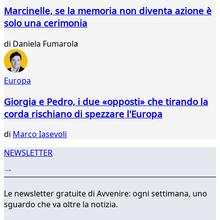
255
Marcinelle, se la memoria non diventa azione è
256
solo una cerimonia
257
258
di
Daniela Fumarola
259
260
261
262
Europa
...
Giorgia e Pedro, i due «opposti» che tirando la
310
311
corda rischiano di spezzare l'Europa
di
Marco Iasevoli
NEWSLETTER
Le newsletter gratuite di Avvenire: ogni settimana, uno
sguardo che va oltre la notizia.