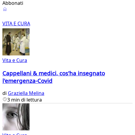
Abbonati
Vita
e
VITA E CURA
Cura
Vita e Cura
Cappellani & medici, cos'ha insegnato
l'emergenza-Covid
di
Graziella Melina
3 min di lettura