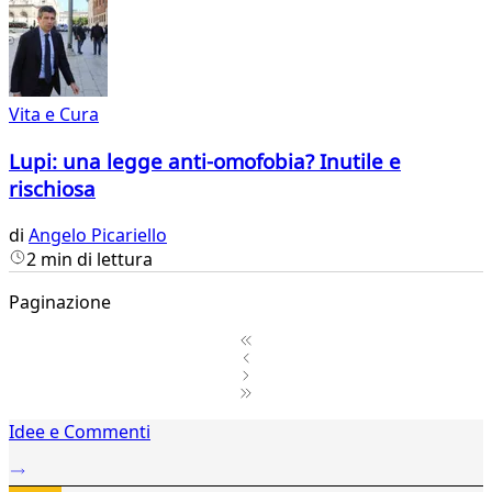
Vita e Cura
Lupi: una legge anti-omofobia? Inutile e
rischiosa
di
Angelo Picariello
2 min di lettura
Paginazione
1
Idee e Commenti
2
...
234