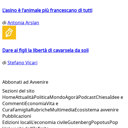
L'asino è l'animale più francescano di tutti
di
Antonia Arslan
Dare ai figli la libertà di cavarsela da soli
di
Stefano Vicari
Abbonati ad Avvenire
Sezioni del sito
Home
Attualità
Politica
Mondo
Agorà
Podcast
Chiesa
Idee e
Commenti
Economia
Vita e
Cura
Famiglia
Rubriche
Multimedia
Ecosistema avvenire
Pubblicazioni
Edizioni locali
L'economia civile
Gutenberg
Popotus
Pop