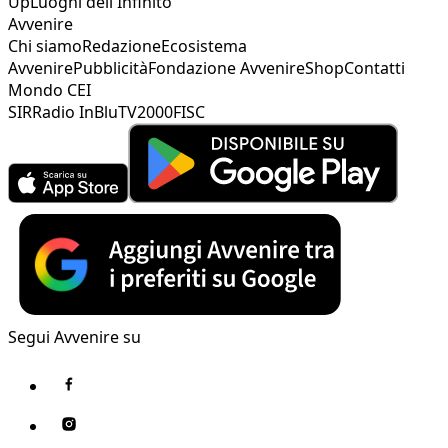
Up
Luoghi dell'Infinito
Avvenire
Chi siamo
Redazione
Ecosistema
Avvenire
Pubblicità
Fondazione Avvenire
Shop
Contatti
Mondo CEI
SIR
Radio InBlu
TV2000
FISC
Segui Avvenire su