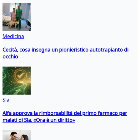
Medicina
Cecità, cosa insegna un pionieristico autotrapianto di
occhio
Sla
Aifa approva la rimborsabilità del primo farmaco per
malati di Sla. «Ora è un diritto»