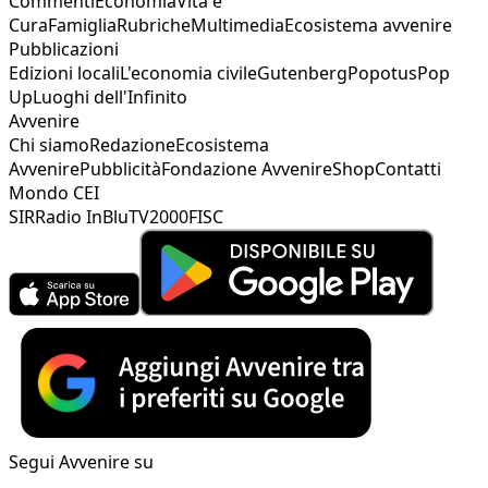
Commenti
Economia
Vita e
Cura
Famiglia
Rubriche
Multimedia
Ecosistema avvenire
Pubblicazioni
Edizioni locali
L'economia civile
Gutenberg
Popotus
Pop
Up
Luoghi dell'Infinito
Avvenire
Chi siamo
Redazione
Ecosistema
Avvenire
Pubblicità
Fondazione Avvenire
Shop
Contatti
Mondo CEI
SIR
Radio InBlu
TV2000
FISC
Segui Avvenire su