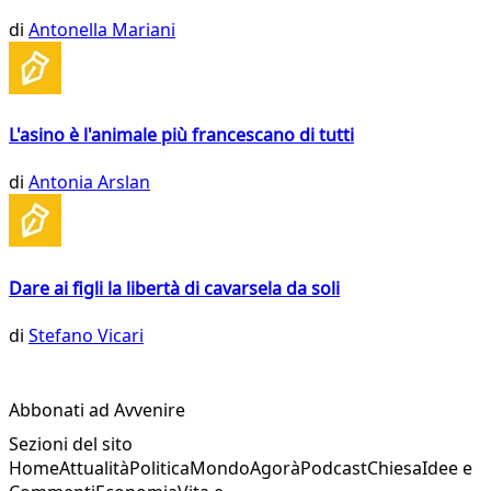
di
Antonella Mariani
L'asino è l'animale più francescano di tutti
di
Antonia Arslan
Dare ai figli la libertà di cavarsela da soli
di
Stefano Vicari
Abbonati ad Avvenire
Sezioni del sito
Home
Attualità
Politica
Mondo
Agorà
Podcast
Chiesa
Idee e